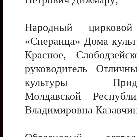
Народный цирковой
«Сперанца» Дома культ
Красное, Слободзейск
руководитель Отличн
культуры Придне
Молдавской Республ
Владимировна Казавчин