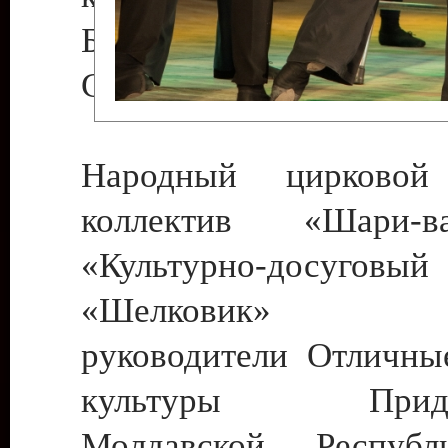
Бендеры , руководител
Светлана Георгиевна
Народный цирковой
коллектив «Шари
«Культурно-досуго
«Шелковик» г.
руководители Отличны
культуры Придне
Молдавской Респуб