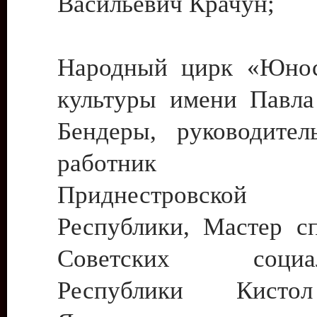
Васильевич Крачун;
Народный цирк «Юнос
культуры имени Павла 
Бендеры, руководите
работник ку
Приднестровской М
Республики, Мастер с
Советских социали
Республики Кист