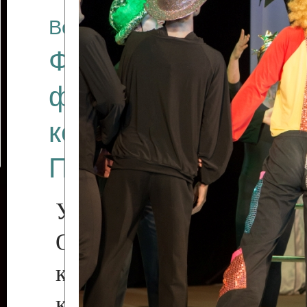
Все отчеты
Финал Республикан
фестиваля цирков
коллективов "Созв
Приднестровского 
Участники фестиваля:
Образцовый эстрадн
коллектив «Рове
культуры с. Протяга