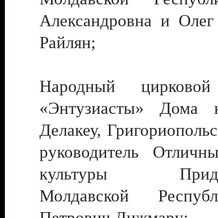
Александровна и Олег
Райлян;
Народный цирковой
«Энтузиасты» Дома к
Делакеу, Григориопольс
руководитель Отличн
культуры Придне
Молдавской Респуб
Петрович Дижмару;