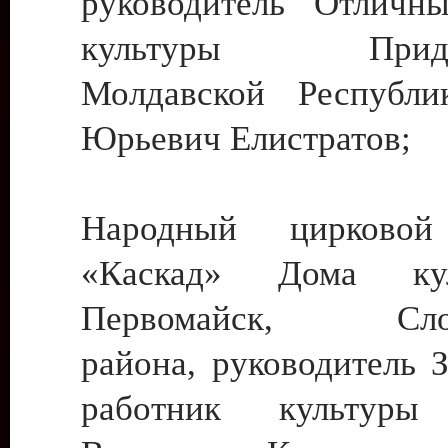
руководитель Отличн
культуры Придне
Молдавской Республи
Юрьевич Елистратов;
Народный цирковой
«Каскад» Дома ку
Первомайск, Слобо
района, руководитель 
работник культуры