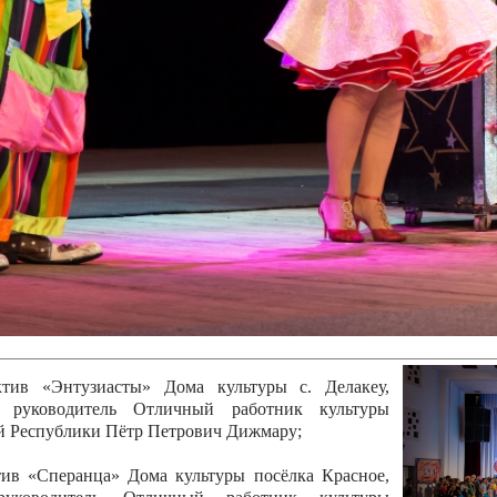
канского фестиваля
тивов "Созвездие
о цирка"
ковой коллектив «Ровесник» Дом культуры с.
 руководитель Рогожинер Светлана Георгиевна
ский коллектив «Шари-вари» МУ «Культурно-
» г.Бендеры, руководители Отличные работники
Молдавской Республики Алёна Александровна и
тив «Энтузиасты» Дома культуры с. Делакеу,
а, руководитель Отличный работник культуры
й Республики Пётр Петрович Дижмару;
ив «Сперанца» Дома культуры посёлка Красное,