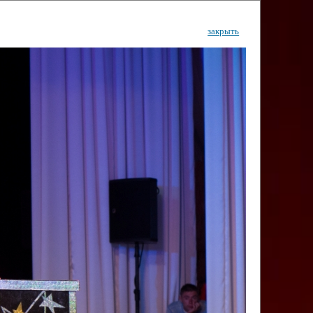
закрыть
ентр
тор
Инфо
Контакты
КИ"