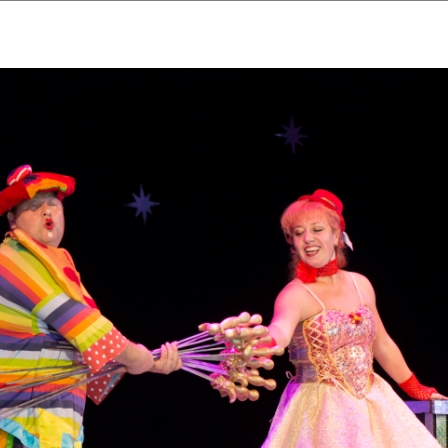
ударственный культурный ц
Дворец Республики
ктивы
Новости
Афиша
Арт-монитор
Арт-прожек
ЧЕТЫ ГКЦ "ДВОРЕЦ РЕСПУБЛИ