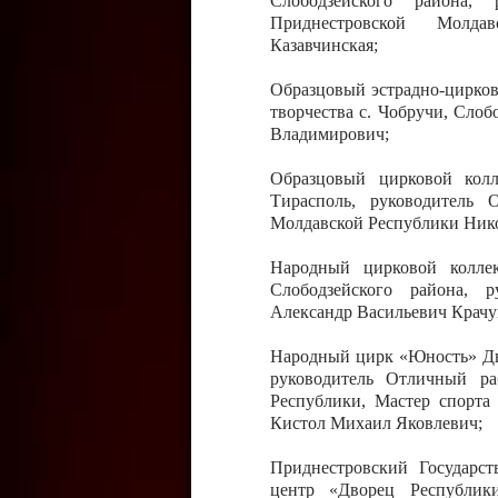
Слободзейского района,
Приднестровской Молда
Казавчинская;
Образцовый эстрадно-цирков
творчества с. Чобручи, Сло
Владимирович;
Образцовый цирковой колл
Тирасполь, руководитель 
Молдавской Республики Ник
Народный цирковой колле
Слободзейского района, 
Александр Васильевич Крачу
Народный цирк «Юность» Дво
руководитель Отличный ра
Республики, Мастер спорта
Кистол Михаил Яковлевич;
Приднестровский Государс
центр «Дворец Республики