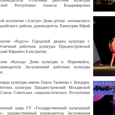
 руководитель Отличный работник культуры
вской Республики Анжела Владимировна
ой коллектив «Алегро» Дома детско –юношеского
бодзейского района, руководитель Хачатурян Юрий
ектив «Радуга» Городской дворец культуры г.
Отличный работник культуры Приднестровской
олай Юрьевич Елистратов;
ктив «Каскад» Дома культуры п. Первомайск,
руководитель Заслуженный работник культуры
н;
рца культуры имени Павла Ткаченко г. Бендеры,
ботник культуры Приднестровской Молдавской
 Союза Советских социалистических Республики
твенный цирк ГУ «Государственный культурный
», художественный руководитель Заслуженная