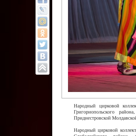
Все отчеты
Финал Республи
цирковых коллек
Приднестровског
Участники фестиваля:
Образцовый эстрадно-цир
Протягайловка, г. Бендеры ,
Народный цирковой клоун
досуговый центр «Шелковик
культуры Приднестровской 
Олег Степанович Райлян;
Народный цирковой коллек
Григориопольского район
Приднестровской Молдавско
Народный цирковой коллект