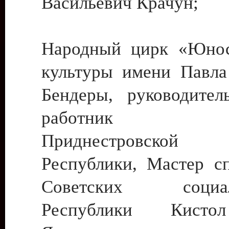
Васильевич Крачун;
Народный цирк «Юнос
культуры имени Павла 
Бендеры, руководите
работник ку
Приднестровской М
Республики, Мастер с
Советских социали
Республики Кист