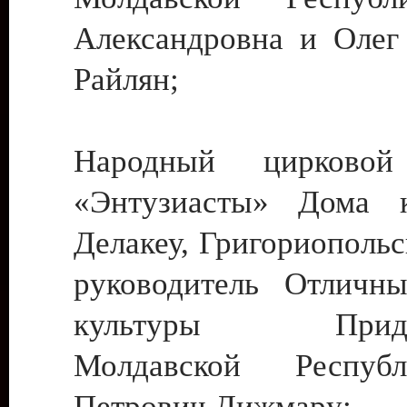
Александровна и Олег
Райлян;
Народный цирковой
«Энтузиасты» Дома к
Делакеу, Григориопольс
руководитель Отличн
культуры Придне
Молдавской Респуб
Петрович Дижмару;