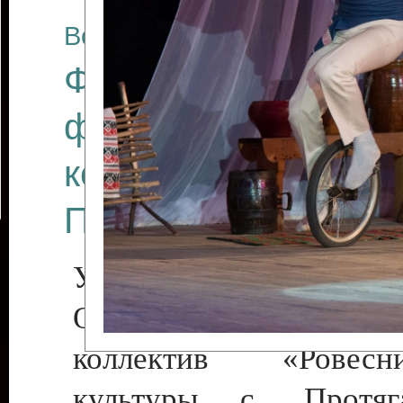
Все отчеты
Финал Республикан
фестиваля цирков
коллективов "Созв
Приднестровского 
Участники фестиваля:
Образцовый эстрадн
коллектив «Рове
культуры с. Протяга