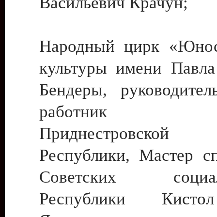
Васильевич Крачун;
Народный цирк «Юнос
культуры имени Павла 
Бендеры, руководите
работник ку
Приднестровской М
Республики, Мастер с
Советских социали
Республики Кист