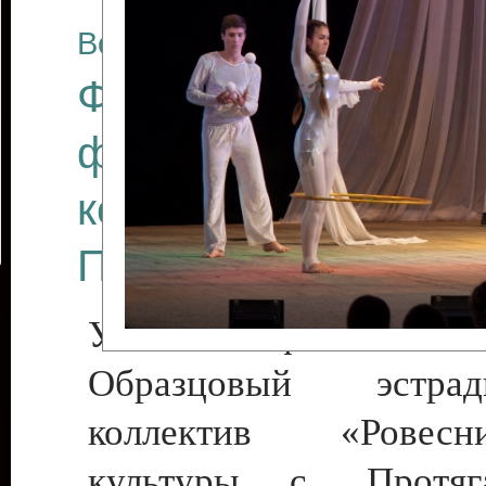
Все отчеты
Финал Республикан
фестиваля цирков
коллективов "Созв
Приднестровского 
Участники фестиваля:
Образцовый эстрадн
коллектив «Рове
культуры с. Протяга