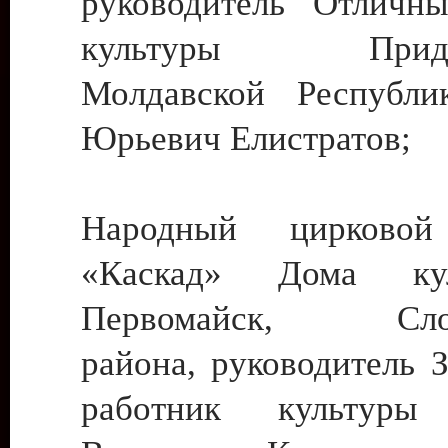
руководитель Отличн
культуры Придне
Молдавской Республи
Юрьевич Елистратов;
Народный цирковой
«Каскад» Дома ку
Первомайск, Слобо
района, руководитель 
работник культуры