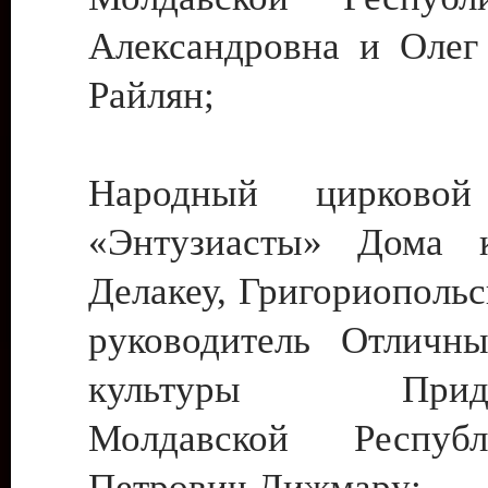
Александровна и Олег
Райлян;
Народный цирковой
«Энтузиасты» Дома к
Делакеу, Григориопольс
руководитель Отличн
культуры Придне
Молдавской Респуб
Петрович Дижмару;