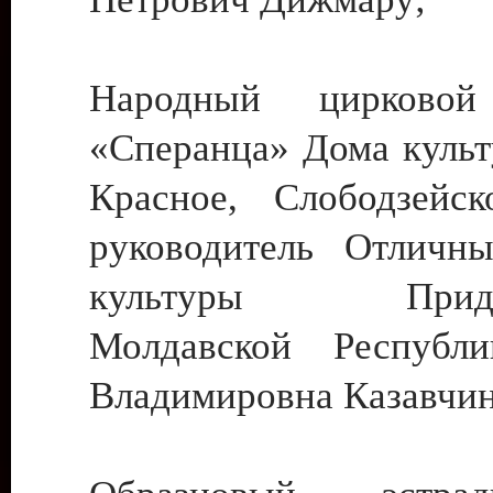
Народный цирковой
«Сперанца» Дома культ
Красное, Слободзейск
руководитель Отличн
культуры Придне
Молдавской Республ
Владимировна Казавчин