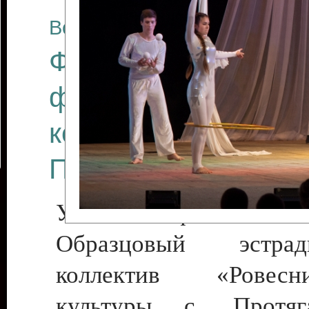
Все отчеты
Финал Республикан
фестиваля цирков
коллективов "Созв
Приднестровского 
Участники фестиваля:
Образцовый эстрадн
коллектив «Рове
культуры с. Протяга