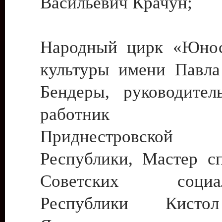
Васильевич Крачун;
Народный цирк «Юнос
культуры имени Павла 
Бендеры, руководите
работник ку
Приднестровской М
Республики, Мастер с
Советских социали
Республики Кист