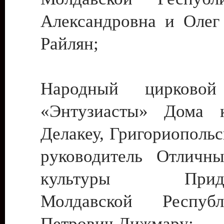
Александровна и Олег
Райлян;
Народный цирковой
«Энтузиасты» Дома к
Делакеу, Григориопольс
руководитель Отличн
культуры Придне
Молдавской Респуб
Петрович Дижмару;