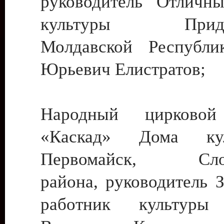
руководитель Отличн
культуры Придне
Молдавской Республи
Юрьевич Елистратов;
Народный цирковой
«Каскад» Дома ку
Первомайск, Слобо
района, руководитель 
работник культуры