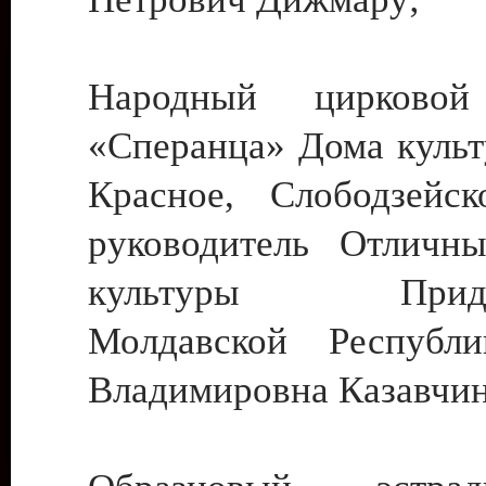
Народный цирковой
«Сперанца» Дома культ
Красное, Слободзейск
руководитель Отличн
культуры Придне
Молдавской Республ
Владимировна Казавчин