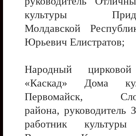
руководитель Отличн
культуры Придне
Молдавской Республи
Юрьевич Елистратов;
Народный цирковой
«Каскад» Дома ку
Первомайск, Слобо
района, руководитель 
работник культуры