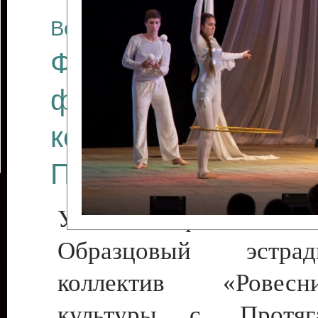
Все отчеты
Финал Республикан
фестиваля цирков
коллективов "Созв
Приднестровского 
Участники фестиваля:
Образцовый эстрадн
коллектив «Рове
культуры с. Протяга