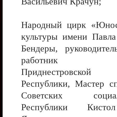
Васильевич Крачун;
Народный цирк «Юнос
культуры имени Павла 
Бендеры, руководите
работник ку
Приднестровской М
Республики, Мастер с
Советских социали
Республики Кист