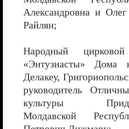
Александровна и Олег
Райлян;
Народный цирковой
«Энтузиасты» Дома к
Делакеу, Григориопольс
руководитель Отличн
культуры Придне
Молдавской Респуб
Петрович Дижмару;