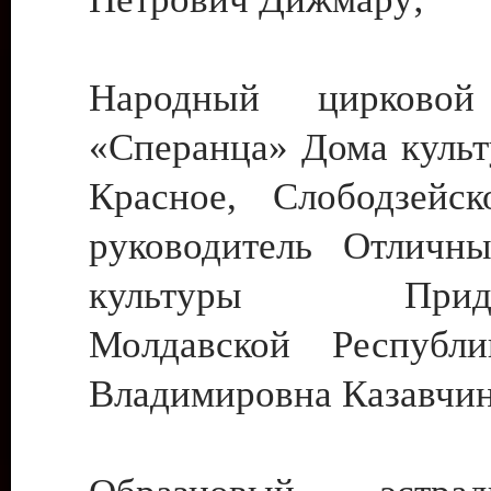
Народный цирковой
«Сперанца» Дома культ
Красное, Слободзейск
руководитель Отличн
культуры Придне
Молдавской Республ
Владимировна Казавчин