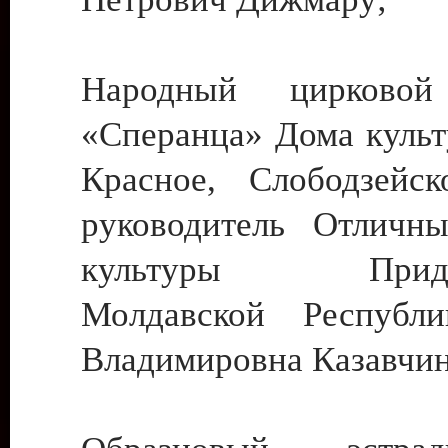
Народный цирковой
«Сперанца» Дома культ
Красное, Слободзейск
руководитель Отличн
культуры Придне
Молдавской Республ
Владимировна Казавчин