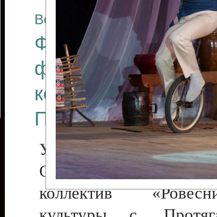
Все отчеты
Финал Республикан
фестиваля цирков
коллективов "Созв
Приднестровского 
Участники фестиваля:
Образцовый эстрадн
коллектив «Рове
культуры с. Протяга