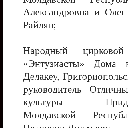
Александровна и Олег
Райлян;
Народный цирковой
«Энтузиасты» Дома к
Делакеу, Григориопольс
руководитель Отличн
культуры Придне
Молдавской Респуб
Петрович Дижмару;