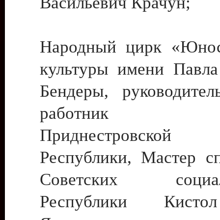
Васильевич Крачун;
Народный цирк «Юнос
культуры имени Павла 
Бендеры, руководите
работник ку
Приднестровской М
Республики, Мастер с
Советских социали
Республики Кист