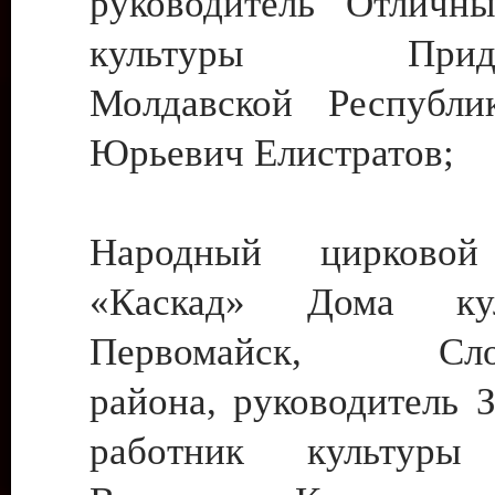
руководитель Отличн
культуры Придне
Молдавской Республи
Юрьевич Елистратов;
Народный цирковой
«Каскад» Дома ку
Первомайск, Слобо
района, руководитель 
работник культуры