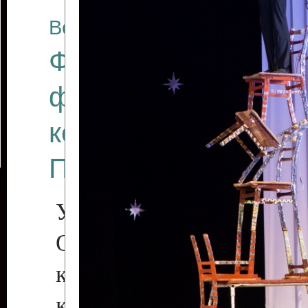
Все отчеты
Финал Республикан
фестиваля цирков
коллективов "Созв
Приднестровского 
Участники фестиваля:
Образцовый эстрадн
коллектив «Рове
культуры с. Протяга