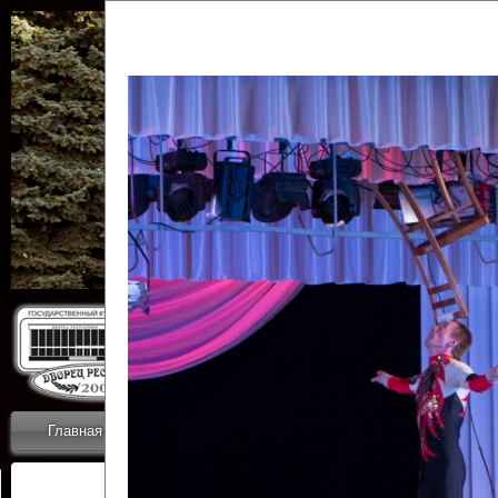
Государственн
Дворец
Главная
Приветствие
Коллективы
Новости
ОТЧЕТЫ ГКЦ 