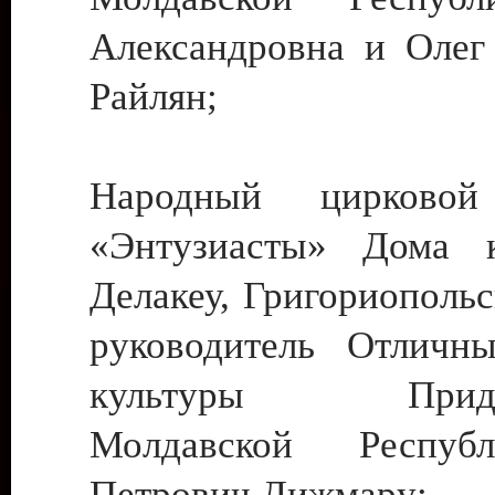
Александровна и Олег
Райлян;
Народный цирковой
«Энтузиасты» Дома к
Делакеу, Григориопольс
руководитель Отличн
культуры Придне
Молдавской Респуб
Петрович Дижмару;