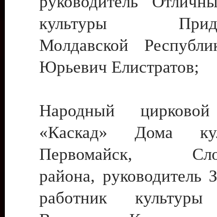
руководитель Отличн
культуры Придне
Молдавской Республи
Юрьевич Елистратов;
Народный цирковой
«Каскад» Дома ку
Первомайск, Слобо
района, руководитель 
работник культуры