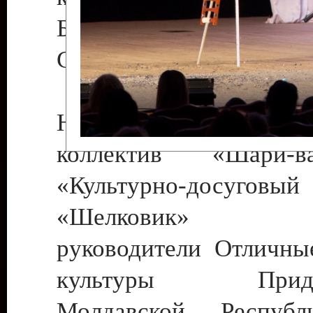
Бендеры , руководител
Светлана Георгиевна
Народный цирковой
коллектив «Шари
«Культурно-досуго
«Шелковик» г.
руководители Отличны
культуры Придне
Молдавской Респуб