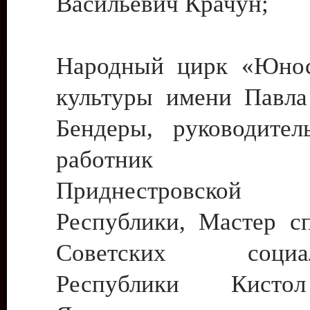
Васильевич Крачун;
Народный цирк «Юнос
культуры имени Павла 
Бендеры, руководите
работник ку
Приднестровской М
Республики, Мастер с
Советских социали
Республики Кист