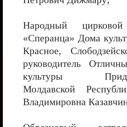
Народный цирковой
«Сперанца» Дома культ
Красное, Слободзейск
руководитель Отличн
культуры Придне
Молдавской Республ
Владимировна Казавчин