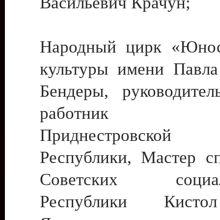
Васильевич Крачун;
Народный цирк «Юнос
культуры имени Павла 
Бендеры, руководите
работник ку
Приднестровской М
Республики, Мастер с
Советских социали
Республики Кист