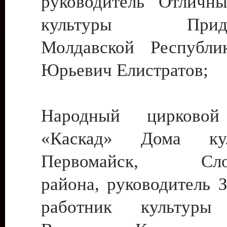
руководитель Отличн
культуры Придне
Молдавской Республи
Юрьевич Елистратов;
Народный цирковой
«Каскад» Дома ку
Первомайск, Слобо
района, руководитель 
работник культуры