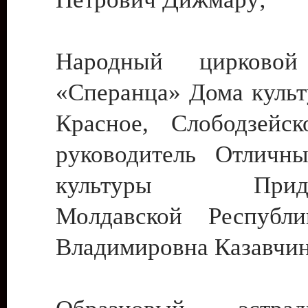
Народный цирковой
«Сперанца» Дома культ
Красное, Слободзейск
руководитель Отличн
культуры Придне
Молдавской Республ
Владимировна Казавчин