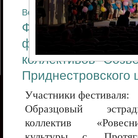
Все отчеты
Финал Республикан
фестиваля цирков
коллективов "Созв
Приднестровского 
Участники фестиваля:
Образцовый эстрадн
коллектив «Рове
культуры с. Протяга