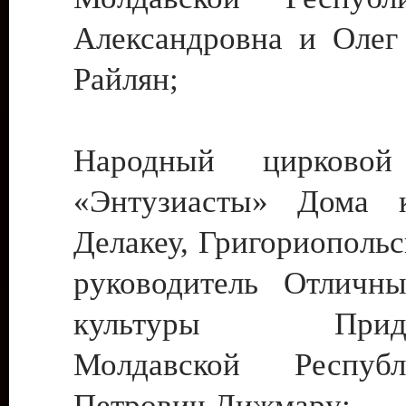
Александровна и Олег
Райлян;
Народный цирковой
«Энтузиасты» Дома к
Делакеу, Григориопольс
руководитель Отличн
культуры Придне
Молдавской Респуб
Петрович Дижмару;