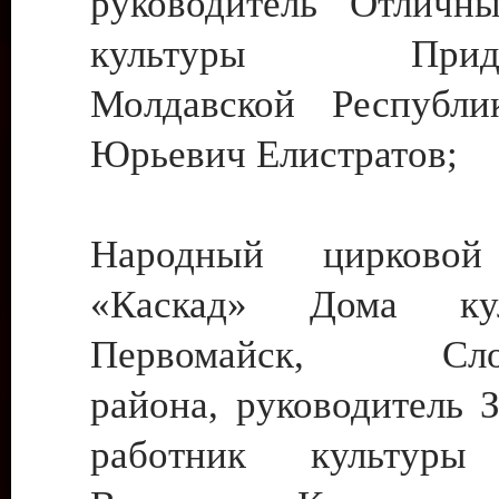
руководитель Отличн
культуры Придне
Молдавской Республи
Юрьевич Елистратов;
Народный цирковой
«Каскад» Дома ку
Первомайск, Слобо
района, руководитель 
работник культуры