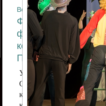
Все отчеты
Финал Республикан
фестиваля цирков
коллективов "Созв
Приднестровского 
Участники фестиваля:
Образцовый эстрадн
коллектив «Рове
культуры с. Протяга