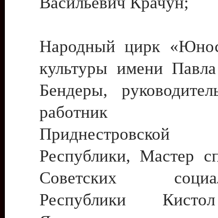
Васильевич Крачун;
Народный цирк «Юнос
культуры имени Павла 
Бендеры, руководите
работник ку
Приднестровской М
Республики, Мастер с
Советских социали
Республики Кист