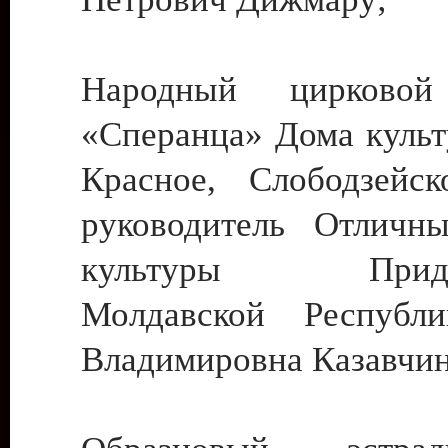
Народный цирковой
«Сперанца» Дома культ
Красное, Слободзейск
руководитель Отличн
культуры Придне
Молдавской Республ
Владимировна Казавчин