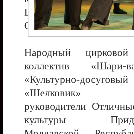
Бендеры , руководител
Светлана Георгиевна
Народный цирковой
коллектив «Шари
«Культурно-досуго
«Шелковик» г.
руководители Отличны
культуры Придне
Молдавской Респуб