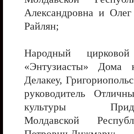
Александровна и Олег
Райлян;
Народный цирковой
«Энтузиасты» Дома к
Делакеу, Григориопольс
руководитель Отличн
культуры Придне
Молдавской Респуб
Петрович Дижмару;