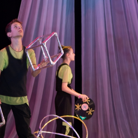
канского фестиваля
тивов "Созвездие
о цирка"
ковой коллектив «Ровесник» Дом культуры с.
 руководитель Рогожинер Светлана Георгиевна
ский коллектив «Шари-вари» МУ «Культурно-
» г.Бендеры, руководители Отличные работники
Молдавской Республики Алёна Александровна и
тив «Энтузиасты» Дома культуры с. Делакеу,
а, руководитель Отличный работник культуры
й Республики Пётр Петрович Дижмару;
ив «Сперанца» Дома культуры посёлка Красное,