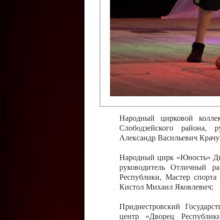
Слободзейского района,
Приднестровской Молда
Казавчинская;
Образцовый эстрадно-цирков
творчества с. Чобручи, Сло
Владимирович;
Образцовый цирковой колл
Тирасполь, руководитель 
Молдавской Республики Ник
Народный цирковой колле
Слободзейского района, 
Александр Васильевич Крачу
Народный цирк «Юность» Дво
руководитель Отличный ра
Республики, Мастер спорта
Кистол Михаил Яковлевич;
Приднестровский Государс
центр «Дворец Республики