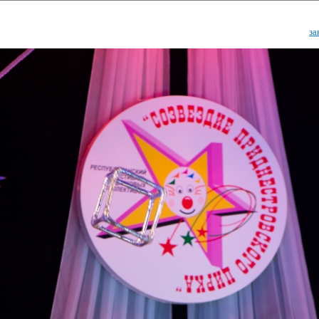
за
ударственный культурный ц
Дворец Республики
ктивы
Новости
Афиша
Арт-монитор
Арт-прожек
ЧЕТЫ ГКЦ "ДВОРЕЦ РЕСПУБЛИ