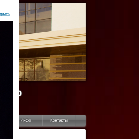
крыть
ентр
тор
Инфо
Контакты
КИ"