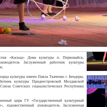
 руководитель Отличный работник культуры
вской Республики Анжела Владимировна
ой коллектив «Алегро» Дома детско –юношеского
бодзейского района, руководитель Хачатурян Юрий
ектив «Радуга» Городской дворец культуры г.
Отличный работник культуры Приднестровской
олай Юрьевич Елистратов;
ктив «Каскад» Дома культуры п. Первомайск,
руководитель Заслуженный работник культуры
н;
рца культуры имени Павла Ткаченко г. Бендеры,
ботник культуры Приднестровской Молдавской
 Союза Советских социалистических Республики
твенный цирк ГУ «Государственный культурный
», художественный руководитель Заслуженная