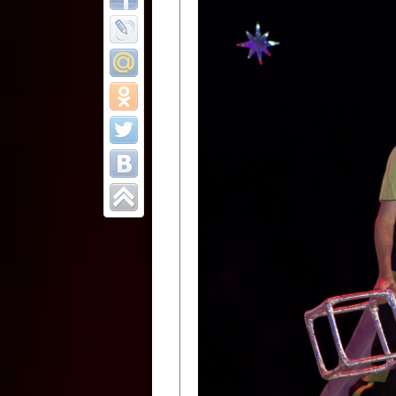
Все отчеты
Финал Республи
цирковых коллек
Приднестровског
Участники фестиваля:
Образцовый эстрадно-цир
Протягайловка, г. Бендеры ,
Народный цирковой клоун
досуговый центр «Шелковик
культуры Приднестровской 
Олег Степанович Райлян;
Народный цирковой коллек
Григориопольского район
Приднестровской Молдавско
Народный цирковой коллект