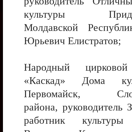
руководитель Отличн
культуры Придне
Молдавской Республи
Юрьевич Елистратов;
Народный цирковой
«Каскад» Дома ку
Первомайск, Слобо
района, руководитель 
работник культуры