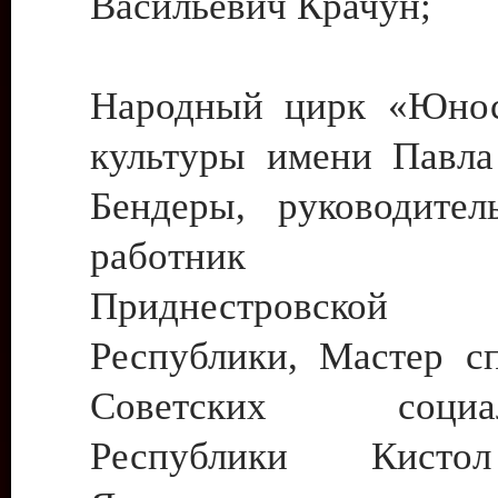
Васильевич Крачун;
Народный цирк «Юнос
культуры имени Павла 
Бендеры, руководите
работник ку
Приднестровской М
Республики, Мастер с
Советских социали
Республики Кист