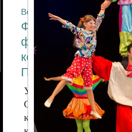
Все отчеты
Финал Республикан
фестиваля цирков
коллективов "Созв
Приднестровского 
Участники фестиваля:
Образцовый эстрадн
коллектив «Рове
культуры с. Протяга