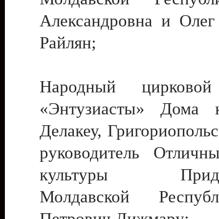
Александровна и Олег
Райлян;
Народный цирковой
«Энтузиасты» Дома к
Делакеу, Григориопольс
руководитель Отличн
культуры Придне
Молдавской Респуб
Петрович Дижмару;