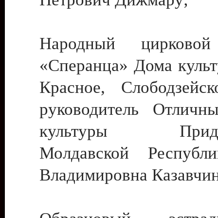
Народный цирковой
«Сперанца» Дома культ
Красное, Слободзейск
руководитель Отличн
культуры Придне
Молдавской Республ
Владимировна Казавчин