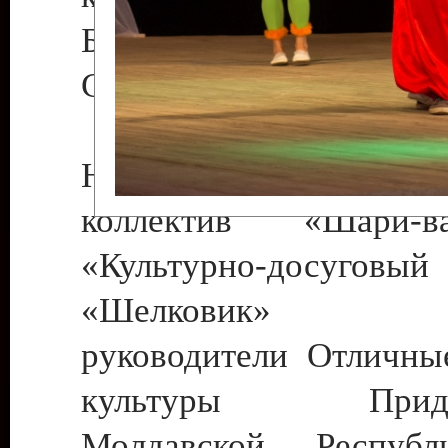
Бендеры , руководител
Светлана Георгиевна
Народный цирковой
коллектив «Шари
«Культурно-досуго
«Шелковик» г.
руководители Отличны
культуры Придне
Молдавской Респуб