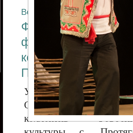
Все отчеты
Финал Республикан
фестиваля цирков
коллективов "Созв
Приднестровского 
Участники фестиваля:
Образцовый эстрадн
коллектив «Рове
культуры с. Протяга