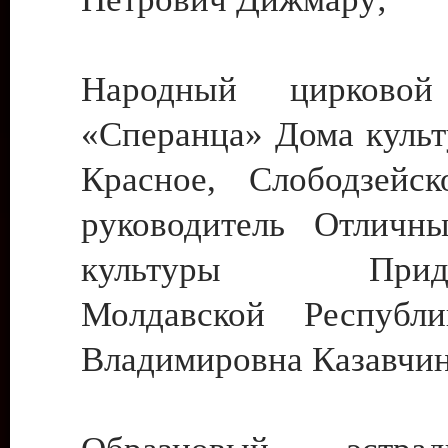
Народный цирковой
«Сперанца» Дома культ
Красное, Слободзейск
руководитель Отличн
культуры Придне
Молдавской Республ
Владимировна Казавчин