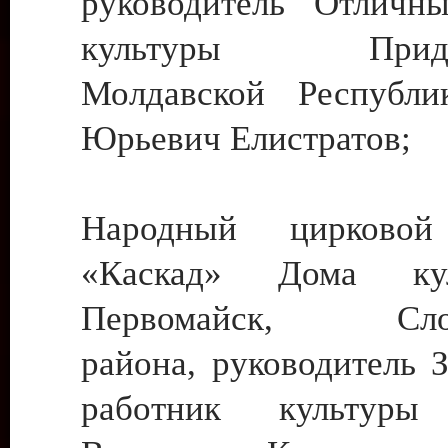
руководитель Отличн
культуры Придне
Молдавской Республи
Юрьевич Елистратов;
Народный цирковой
«Каскад» Дома ку
Первомайск, Слобо
района, руководитель 
работник культуры