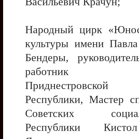
Васильевич Крачун;
Народный цирк «Юнос
культуры имени Павла 
Бендеры, руководите
работник ку
Приднестровской М
Республики, Мастер с
Советских социали
Республики Кист