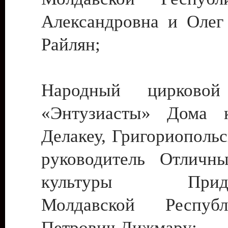
Александровна и Олег
Райлян;
Народный цирковой
«Энтузиасты» Дома к
Делакеу, Григориопольс
руководитель Отличн
культуры Придне
Молдавской Респуб
Петрович Дижмару;