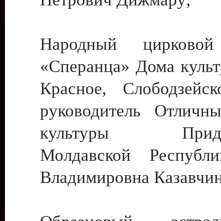
Народный цирковой
«Сперанца» Дома культ
Красное, Слободзейск
руководитель Отличн
культуры Придне
Молдавской Республ
Владимировна Казавчин