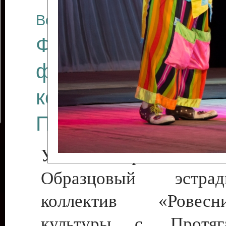
Все отчеты
Финал Республикан
фестиваля цирков
коллективов "Созв
Приднестровского 
Участники фестиваля:
Образцовый эстрадн
коллектив «Рове
культуры с. Протяга