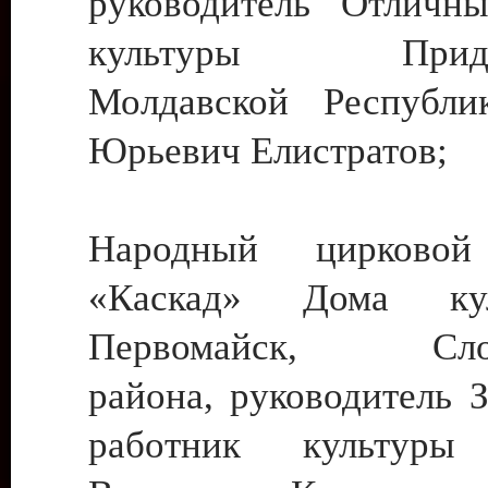
руководитель Отличн
культуры Придне
Молдавской Республи
Юрьевич Елистратов;
Народный цирковой
«Каскад» Дома ку
Первомайск, Слобо
района, руководитель 
работник культуры