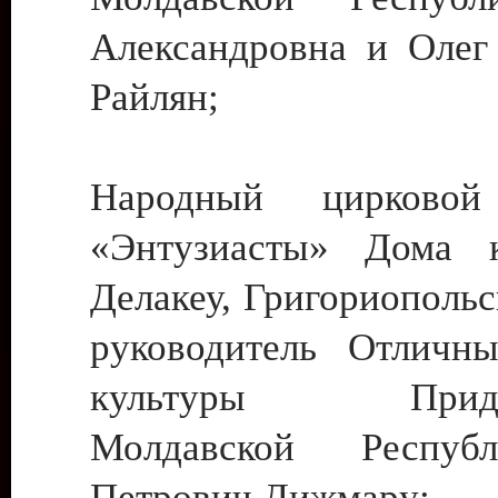
Александровна и Олег
Райлян;
Народный цирковой
«Энтузиасты» Дома к
Делакеу, Григориопольс
руководитель Отличн
культуры Придне
Молдавской Респуб
Петрович Дижмару;