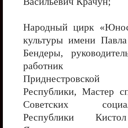
Васильевич Крачун;
Народный цирк «Юнос
культуры имени Павла 
Бендеры, руководите
работник ку
Приднестровской М
Республики, Мастер с
Советских социали
Республики Кист