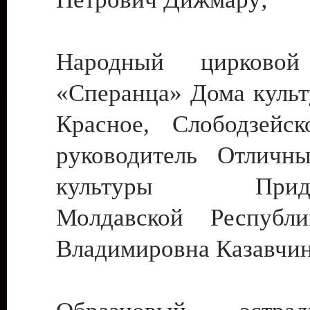
Народный цирковой
«Сперанца» Дома культ
Красное, Слободзейск
руководитель Отличн
культуры Придне
Молдавской Республ
Владимировна Казавчин