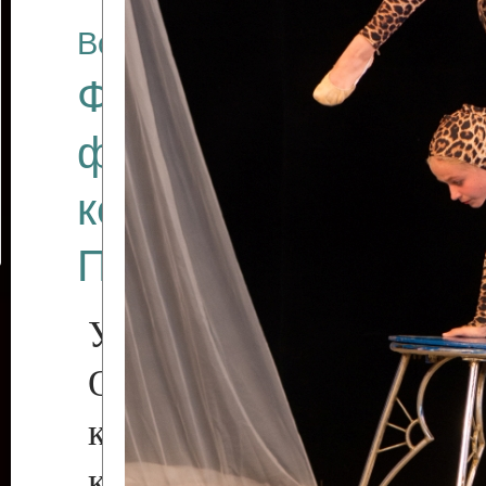
Все отчеты
Финал Республикан
фестиваля цирков
коллективов "Созв
Приднестровского 
Участники фестиваля:
Образцовый эстрадн
коллектив «Рове
культуры с. Протяга