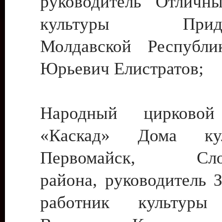
руководитель Отличн
культуры Придне
Молдавской Республи
Юрьевич Елистратов;
Народный цирковой
«Каскад» Дома ку
Первомайск, Слобо
района, руководитель 
работник культуры