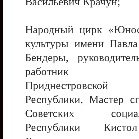
Васильевич Крачун;
Народный цирк «Юнос
культуры имени Павла 
Бендеры, руководите
работник ку
Приднестровской М
Республики, Мастер с
Советских социали
Республики Кист