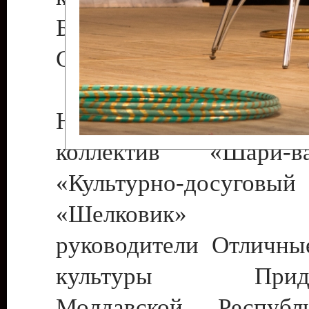
Бендеры , руководител
Светлана Георгиевна
Народный цирковой
коллектив «Шари
«Культурно-досуго
«Шелковик» г.
руководители Отличны
культуры Придне
Молдавской Респуб