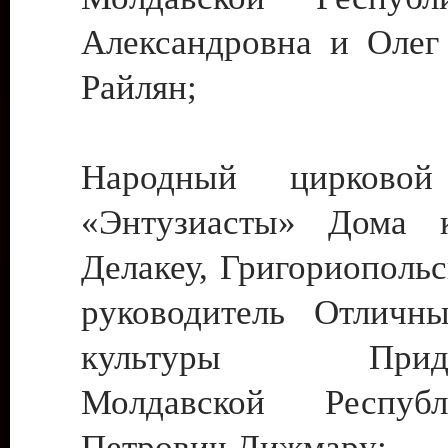
Александровна и Олег
Райлян;
Народный цирковой
«Энтузиасты» Дома к
Делакеу, Григориопольс
руководитель Отличн
культуры Придне
Молдавской Респуб
Петрович Дижмару;