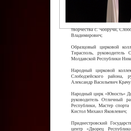
Слободзейского района,
Приднестровской Молда
Казавчинская;
Образцовый эстрадно-цирков
творчества с. Чобручи, Сло
Владимирович;
Образцовый цирковой колл
Тирасполь, руководитель 
Молдавской Республики Ник
Народный цирковой колле
Слободзейского района, 
Александр Васильевич Крачу
Народный цирк «Юность» Дво
руководитель Отличный ра
Республики, Мастер спорта
Кистол Михаил Яковлевич;
Приднестровский Государс
центр «Дворец Республики