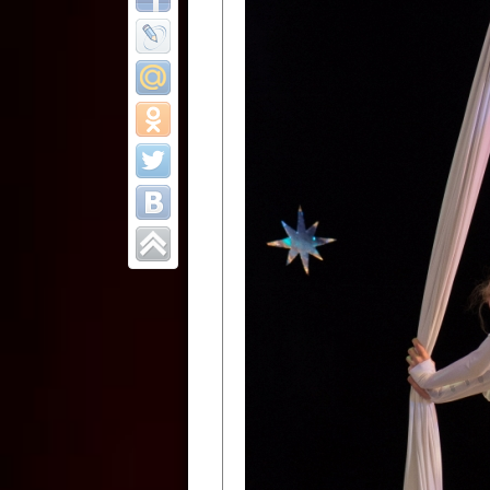
Все отчеты
Финал Республи
цирковых коллек
Приднестровског
Участники фестиваля:
Образцовый эстрадно-цир
Протягайловка, г. Бендеры ,
Народный цирковой клоун
досуговый центр «Шелковик
культуры Приднестровской 
Олег Степанович Райлян;
Народный цирковой коллек
Григориопольского район
Приднестровской Молдавско
Народный цирковой коллект