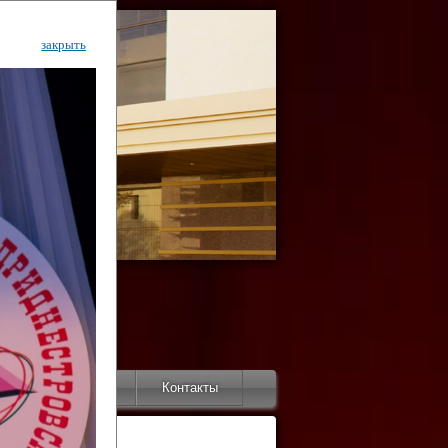
закрыть
ентр
тор
Инфо
Контакты
КИ"