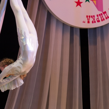
канского фестиваля
тивов "Созвездие
о цирка"
ковой коллектив «Ровесник» Дом культуры с.
 руководитель Рогожинер Светлана Георгиевна
ский коллектив «Шари-вари» МУ «Культурно-
» г.Бендеры, руководители Отличные работники
Молдавской Республики Алёна Александровна и
тив «Энтузиасты» Дома культуры с. Делакеу,
а, руководитель Отличный работник культуры
й Республики Пётр Петрович Дижмару;
ив «Сперанца» Дома культуры посёлка Красное,