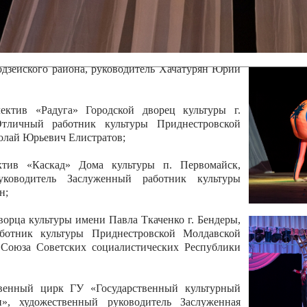
 руководитель Отличный работник культуры
вской Республики Анжела Владимировна
ой коллектив «Алегро» Дома детско –юношеского
бодзейского района, руководитель Хачатурян Юрий
ектив «Радуга» Городской дворец культуры г.
Отличный работник культуры Приднестровской
олай Юрьевич Елистратов;
ктив «Каскад» Дома культуры п. Первомайск,
руководитель Заслуженный работник культуры
н;
рца культуры имени Павла Ткаченко г. Бендеры,
ботник культуры Приднестровской Молдавской
 Союза Советских социалистических Республики
твенный цирк ГУ «Государственный культурный
», художественный руководитель Заслуженная