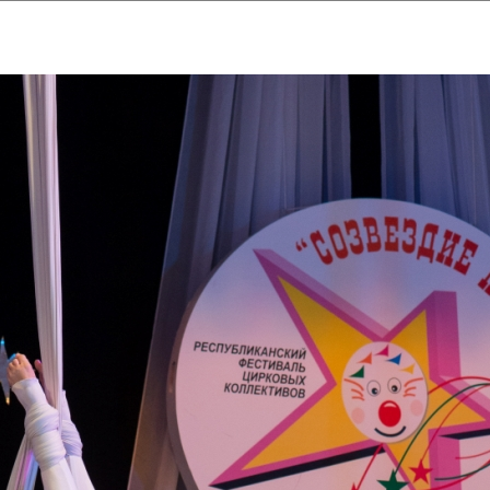
ударственный культурный ц
Дворец Республики
ктивы
Новости
Афиша
Арт-монитор
Арт-прожек
ЧЕТЫ ГКЦ "ДВОРЕЦ РЕСПУБЛИ