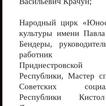
Васильевич Крачун;
Народный цирк «Юнос
культуры имени Павла 
Бендеры, руководите
работник ку
Приднестровской М
Республики, Мастер с
Советских социали
Республики Кист