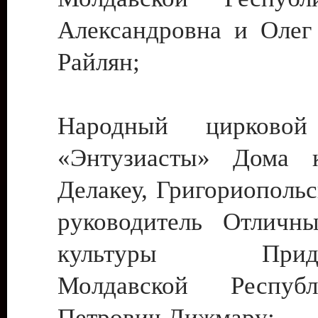
Александровна и Олег
Райлян;
Народный цирковой
«Энтузиасты» Дома к
Делакеу, Григориопольс
руководитель Отличн
культуры Придне
Молдавской Респуб
Петрович Дижмару;