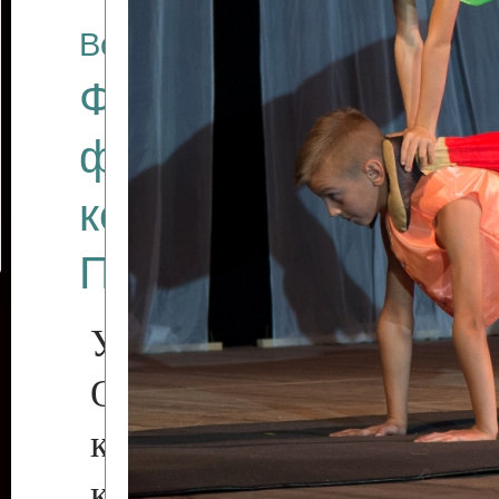
Все отчеты
Финал Республикан
фестиваля цирков
коллективов "Созв
Приднестровского 
Участники фестиваля:
Образцовый эстрадн
коллектив «Рове
культуры с. Протяга