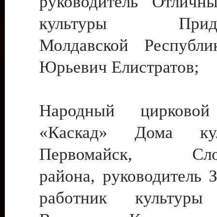
руководитель Отличн
культуры Придне
Молдавской Республи
Юрьевич Елистратов;
Народный цирковой
«Каскад» Дома ку
Первомайск, Слобо
района, руководитель 
работник культуры