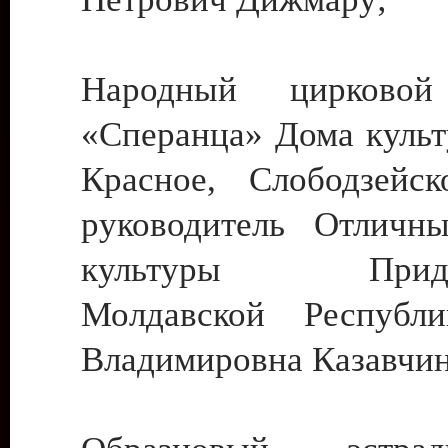
Народный цирковой
«Сперанца» Дома культ
Красное, Слободзейск
руководитель Отличн
культуры Придне
Молдавской Республ
Владимировна Казавчин