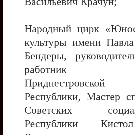
Васильевич Крачун;
Народный цирк «Юнос
культуры имени Павла 
Бендеры, руководите
работник ку
Приднестровской М
Республики, Мастер с
Советских социали
Республики Кист