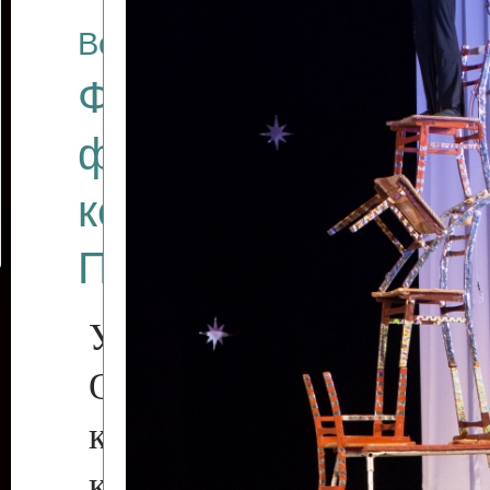
Все отчеты
Финал Республикан
фестиваля цирков
коллективов "Созв
Приднестровского 
Участники фестиваля:
Образцовый эстрадн
коллектив «Рове
культуры с. Протяга