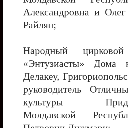
Александровна и Олег
Райлян;
Народный цирковой
«Энтузиасты» Дома к
Делакеу, Григориопольс
руководитель Отличн
культуры Придне
Молдавской Респуб
Петрович Дижмару;