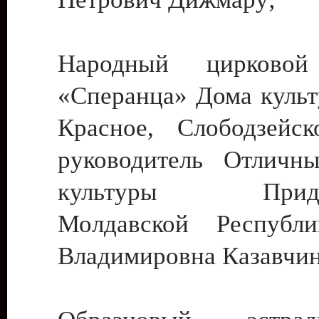
Народный цирковой
«Сперанца» Дома культ
Красное, Слободзейск
руководитель Отличн
культуры Придне
Молдавской Республ
Владимировна Казавчин