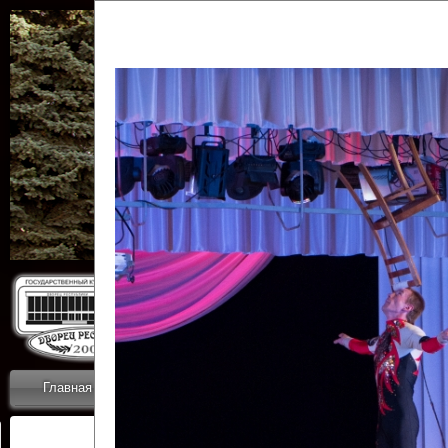
Государственн
Дворец
Главная
Приветствие
Коллективы
Новости
ОТЧЕТЫ ГКЦ 