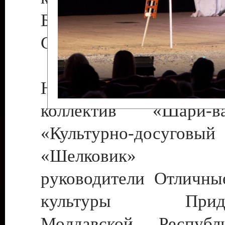
Бендеры , руководител
Светлана Георгиевна
Народный цирковой
коллектив «Шари
«Культурно-досуго
«Шелковик» г.
руководители Отличны
культуры Придне
Молдавской Респуб