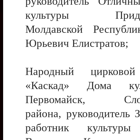
руководитель Отличн
культуры Придне
Молдавской Республи
Юрьевич Елистратов;
Народный цирковой
«Каскад» Дома ку
Первомайск, Слобо
района, руководитель 
работник культуры