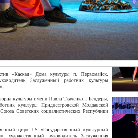
 руководитель Отличный работник культуры
вской Республики Анжела Владимировна
ой коллектив «Алегро» Дома детско –юношеского
бодзейского района, руководитель Хачатурян Юрий
ектив «Радуга» Городской дворец культуры г.
Отличный работник культуры Приднестровской
олай Юрьевич Елистратов;
ктив «Каскад» Дома культуры п. Первомайск,
руководитель Заслуженный работник культуры
н;
рца культуры имени Павла Ткаченко г. Бендеры,
ботник культуры Приднестровской Молдавской
 Союза Советских социалистических Республики
твенный цирк ГУ «Государственный культурный
», художественный руководитель Заслуженная