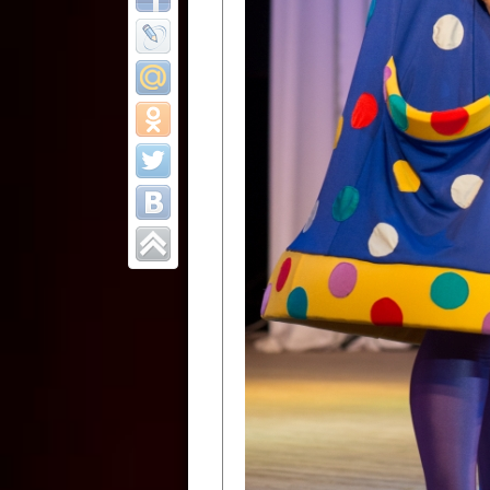
Все отчеты
Финал Республи
цирковых коллек
Приднестровског
Участники фестиваля:
Образцовый эстрадно-цир
Протягайловка, г. Бендеры ,
Народный цирковой клоун
досуговый центр «Шелковик
культуры Приднестровской 
Олег Степанович Райлян;
Народный цирковой коллек
Григориопольского район
Приднестровской Молдавско
Народный цирковой коллект