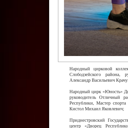
Слободзейского района,
Приднестровской Молда
Казавчинская;
Образцовый эстрадно-цирков
творчества с. Чобручи, Сло
Владимирович;
Образцовый цирковой колл
Тирасполь, руководитель 
Молдавской Республики Ник
Народный цирковой колле
Слободзейского района, 
Александр Васильевич Крачу
Народный цирк «Юность» Дво
руководитель Отличный ра
Республики, Мастер спорта
Кистол Михаил Яковлевич;
Приднестровский Государс
центр «Дворец Республики