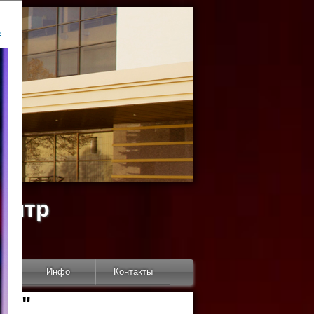
ь
ентр
тор
Инфо
Контакты
КИ"