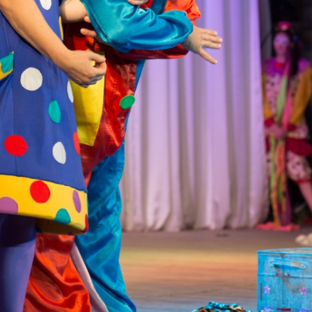
канского фестиваля
тивов "Созвездие
о цирка"
ковой коллектив «Ровесник» Дом культуры с.
 руководитель Рогожинер Светлана Георгиевна
ский коллектив «Шари-вари» МУ «Культурно-
» г.Бендеры, руководители Отличные работники
Молдавской Республики Алёна Александровна и
тив «Энтузиасты» Дома культуры с. Делакеу,
а, руководитель Отличный работник культуры
й Республики Пётр Петрович Дижмару;
ив «Сперанца» Дома культуры посёлка Красное,