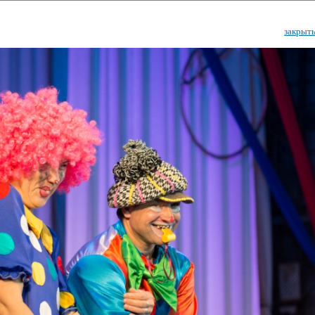
закрыт
ударственный культурный ц
Дворец Республики
ктивы
Новости
Афиша
Арт-монитор
Арт-прожек
ЧЕТЫ ГКЦ "ДВОРЕЦ РЕСПУБЛИ