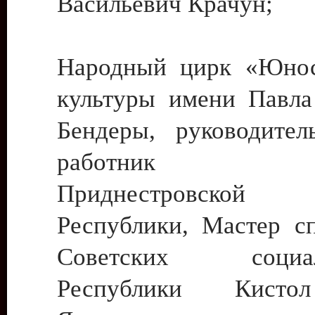
Васильевич Крачун;
Народный цирк «Юнос
культуры имени Павла 
Бендеры, руководите
работник ку
Приднестровской М
Республики, Мастер с
Советских социали
Республики Кист