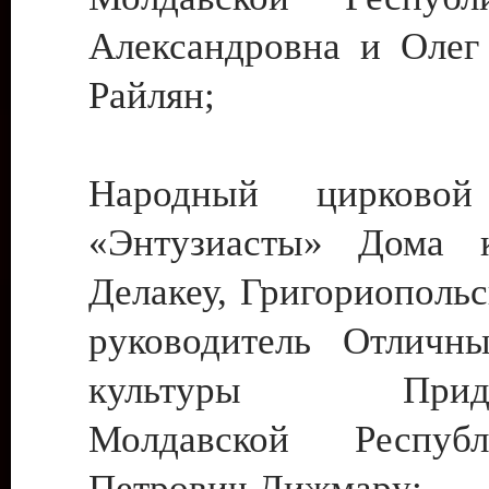
Александровна и Олег
Райлян;
Народный цирковой
«Энтузиасты» Дома к
Делакеу, Григориопольс
руководитель Отличн
культуры Придне
Молдавской Респуб
Петрович Дижмару;