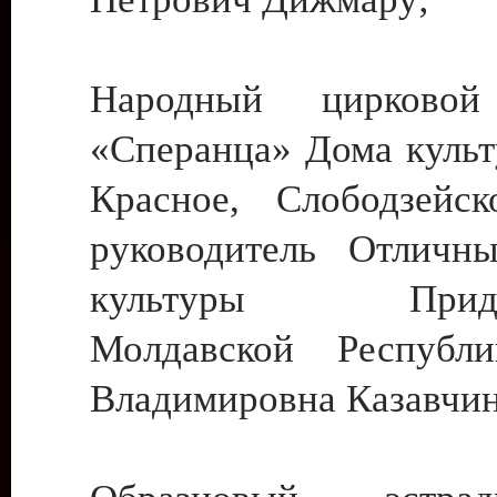
Народный цирковой
«Сперанца» Дома культ
Красное, Слободзейск
руководитель Отличн
культуры Придне
Молдавской Республ
Владимировна Казавчин