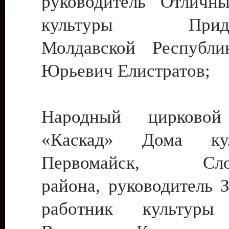
руководитель Отличн
культуры Придне
Молдавской Республи
Юрьевич Елистратов;
Народный цирковой
«Каскад» Дома ку
Первомайск, Слобо
района, руководитель 
работник культуры