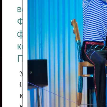
Все отчеты
Финал Республикан
фестиваля цирков
коллективов "Созв
Приднестровского 
Участники фестиваля:
Образцовый эстрадн
коллектив «Рове
культуры с. Протяга