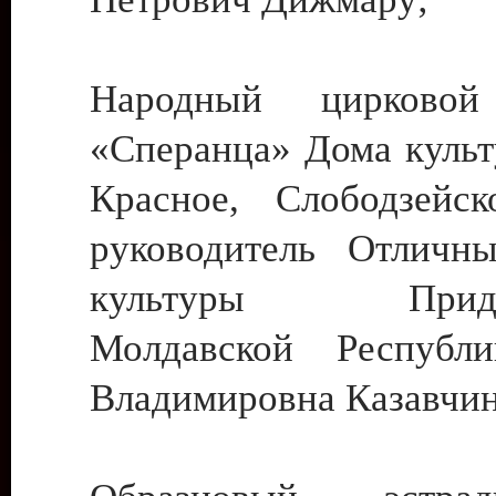
Народный цирковой
«Сперанца» Дома культ
Красное, Слободзейск
руководитель Отличн
культуры Придне
Молдавской Республ
Владимировна Казавчин