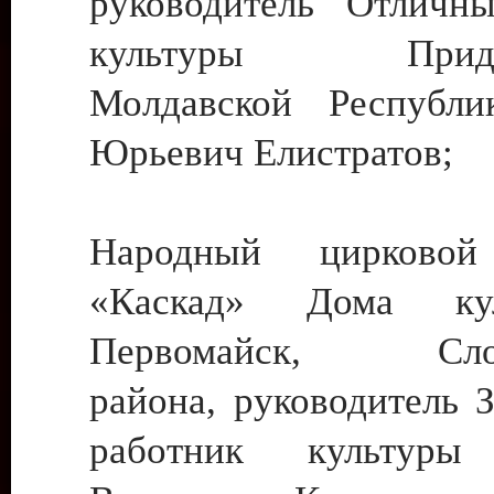
руководитель Отличн
культуры Придне
Молдавской Республи
Юрьевич Елистратов;
Народный цирковой
«Каскад» Дома ку
Первомайск, Слобо
района, руководитель 
работник культуры