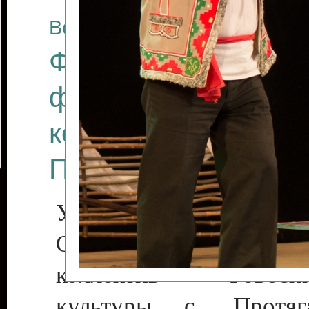
Все отчеты
Финал Республикан
фестиваля цирков
коллективов "Созв
Приднестровского 
Участники фестиваля:
Образцовый эстрадн
коллектив «Рове
культуры с. Протяга