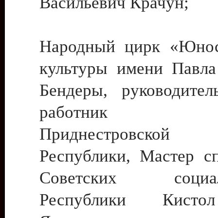
Васильевич Крачун;
Народный цирк «Юнос
культуры имени Павла 
Бендеры, руководите
работник ку
Приднестровской М
Республики, Мастер с
Советских социали
Республики Кист