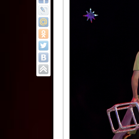
Все отчеты
Финал Республи
цирковых коллек
Приднестровског
Участники фестиваля:
Образцовый эстрадно-цир
Протягайловка, г. Бендеры ,
Народный цирковой клоун
досуговый центр «Шелковик
культуры Приднестровской 
Олег Степанович Райлян;
Народный цирковой коллек
Григориопольского район
Приднестровской Молдавско
Народный цирковой коллект