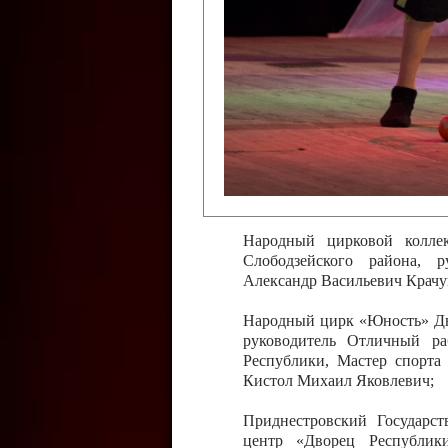
Слободзейского района,
Приднестровской Молда
Казавчинская;
Образцовый эстрадно-цирков
творчества с. Чобручи, Сло
Владимирович;
Образцовый цирковой колл
Тирасполь, руководитель 
Молдавской Республики Ник
Народный цирковой колле
Слободзейского района, 
Александр Васильевич Крачу
Народный цирк «Юность» Дво
руководитель Отличный ра
Республики, Мастер спорта
Кистол Михаил Яковлевич;
Приднестровский Государс
центр «Дворец Республики