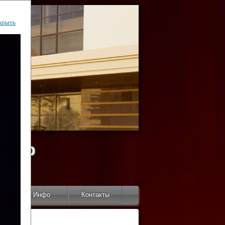
крыть
ентр
тор
Инфо
Контакты
КИ"