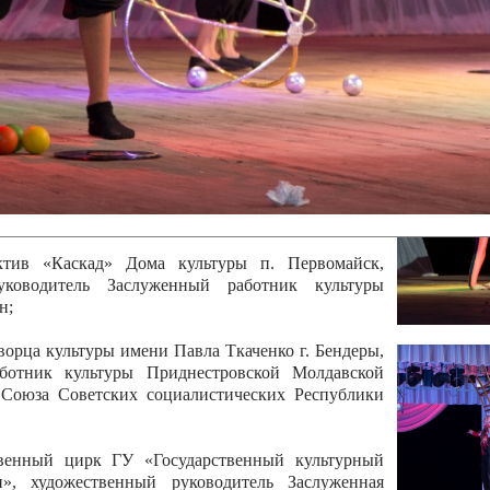
 руководитель Отличный работник культуры
вской Республики Анжела Владимировна
ой коллектив «Алегро» Дома детско –юношеского
бодзейского района, руководитель Хачатурян Юрий
ектив «Радуга» Городской дворец культуры г.
Отличный работник культуры Приднестровской
олай Юрьевич Елистратов;
ктив «Каскад» Дома культуры п. Первомайск,
руководитель Заслуженный работник культуры
н;
рца культуры имени Павла Ткаченко г. Бендеры,
ботник культуры Приднестровской Молдавской
 Союза Советских социалистических Республики
твенный цирк ГУ «Государственный культурный
», художественный руководитель Заслуженная