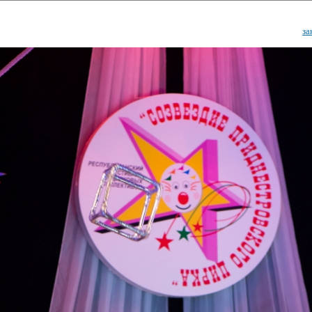
за
ударственный культурный ц
Дворец Республики
ктивы
Новости
Афиша
Арт-монитор
Арт-прожек
ЧЕТЫ ГКЦ "ДВОРЕЦ РЕСПУБЛИ