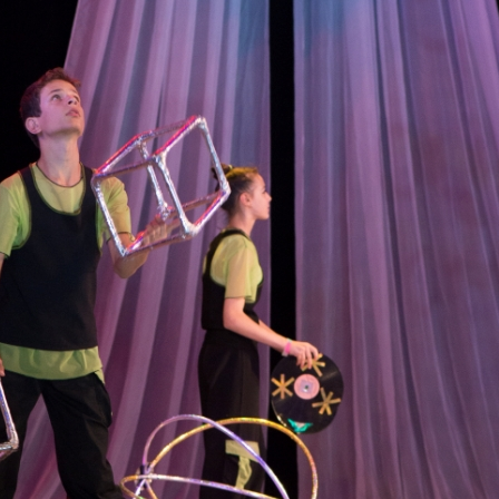
канского фестиваля
тивов "Созвездие
о цирка"
ковой коллектив «Ровесник» Дом культуры с.
 руководитель Рогожинер Светлана Георгиевна
ский коллектив «Шари-вари» МУ «Культурно-
» г.Бендеры, руководители Отличные работники
Молдавской Республики Алёна Александровна и
тив «Энтузиасты» Дома культуры с. Делакеу,
а, руководитель Отличный работник культуры
й Республики Пётр Петрович Дижмару;
ив «Сперанца» Дома культуры посёлка Красное,