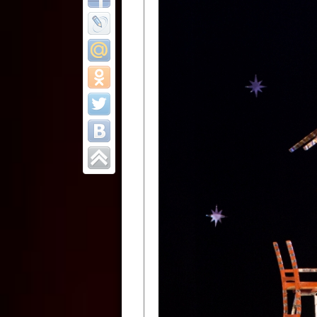
Все отчеты
Финал Республи
цирковых коллек
Приднестровског
Участники фестиваля:
Образцовый эстрадно-цир
Протягайловка, г. Бендеры ,
Народный цирковой клоун
досуговый центр «Шелковик
культуры Приднестровской 
Олег Степанович Райлян;
Народный цирковой коллек
Григориопольского район
Приднестровской Молдавско
Народный цирковой коллект