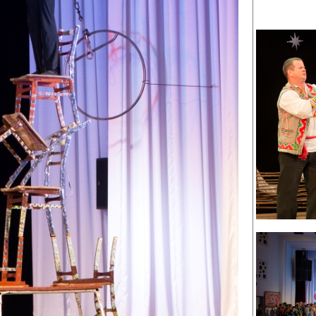
канского фестиваля
тивов "Созвездие
о цирка"
ковой коллектив «Ровесник» Дом культуры с.
 руководитель Рогожинер Светлана Георгиевна
ский коллектив «Шари-вари» МУ «Культурно-
» г.Бендеры, руководители Отличные работники
Молдавской Республики Алёна Александровна и
тив «Энтузиасты» Дома культуры с. Делакеу,
а, руководитель Отличный работник культуры
й Республики Пётр Петрович Дижмару;
ив «Сперанца» Дома культуры посёлка Красное,