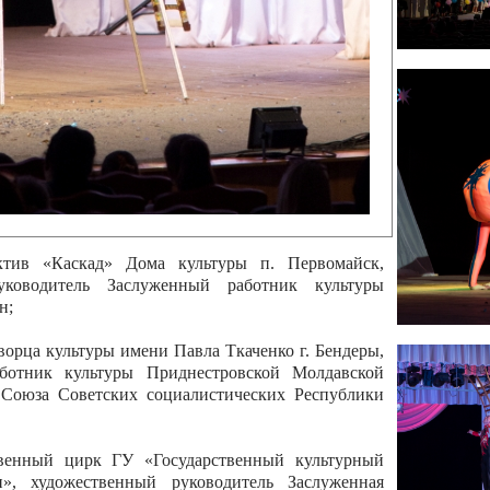
 руководитель Отличный работник культуры
вской Республики Анжела Владимировна
ой коллектив «Алегро» Дома детско –юношеского
бодзейского района, руководитель Хачатурян Юрий
ектив «Радуга» Городской дворец культуры г.
Отличный работник культуры Приднестровской
олай Юрьевич Елистратов;
ктив «Каскад» Дома культуры п. Первомайск,
руководитель Заслуженный работник культуры
н;
рца культуры имени Павла Ткаченко г. Бендеры,
ботник культуры Приднестровской Молдавской
 Союза Советских социалистических Республики
твенный цирк ГУ «Государственный культурный
», художественный руководитель Заслуженная