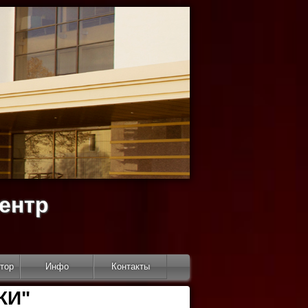
ентр
тор
Инфо
Контакты
КИ"