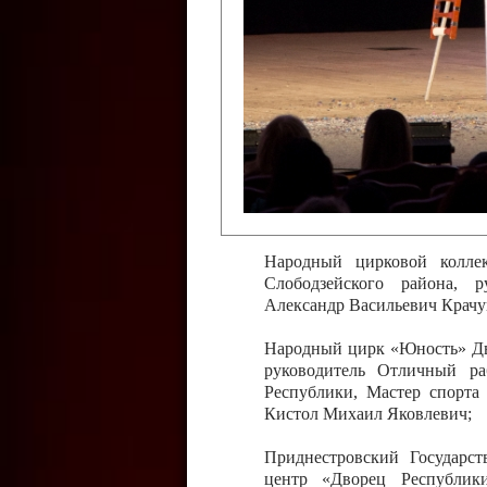
Слободзейского района,
Приднестровской Молда
Казавчинская;
Образцовый эстрадно-цирков
творчества с. Чобручи, Сло
Владимирович;
Образцовый цирковой колл
Тирасполь, руководитель 
Молдавской Республики Ник
Народный цирковой колле
Слободзейского района, 
Александр Васильевич Крачу
Народный цирк «Юность» Дво
руководитель Отличный ра
Республики, Мастер спорта
Кистол Михаил Яковлевич;
Приднестровский Государс
центр «Дворец Республики