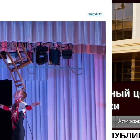
закрыть
ударственный культурный ц
Дворец Республики
ктивы
Новости
Афиша
Арт-монитор
Арт-прожек
ЧЕТЫ ГКЦ "ДВОРЕЦ РЕСПУБЛИ