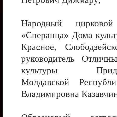
Народный цирковой
«Сперанца» Дома культ
Красное, Слободзейск
руководитель Отличн
культуры Придне
Молдавской Республ
Владимировна Казавчин