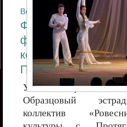
Все отчеты
Финал Республикан
фестиваля цирков
коллективов "Созв
Приднестровского 
Участники фестиваля:
Образцовый эстрадн
коллектив «Рове
культуры с. Протяга