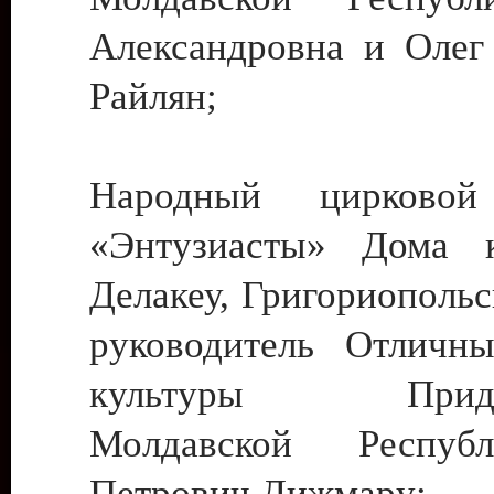
Александровна и Олег
Райлян;
Народный цирковой
«Энтузиасты» Дома к
Делакеу, Григориопольс
руководитель Отличн
культуры Придне
Молдавской Респуб
Петрович Дижмару;