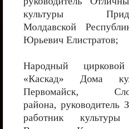
руководитель Отличн
культуры Придне
Молдавской Республи
Юрьевич Елистратов;
Народный цирковой
«Каскад» Дома ку
Первомайск, Слобо
района, руководитель 
работник культуры