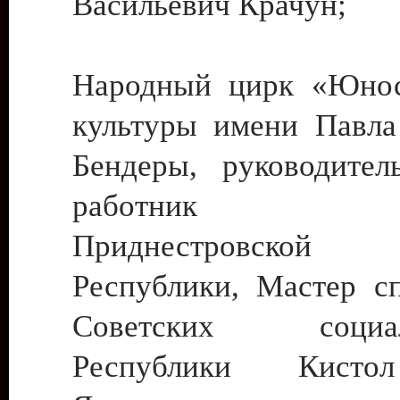
Васильевич Крачун;
Народный цирк «Юнос
культуры имени Павла 
Бендеры, руководите
работник ку
Приднестровской М
Республики, Мастер с
Советских социали
Республики Кист