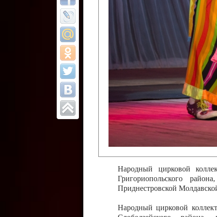
Все отчеты
Финал Республи
цирковых коллек
Приднестровског
Участники фестиваля:
Образцовый эстрадно-цир
Протягайловка, г. Бендеры ,
Народный цирковой клоун
досуговый центр «Шелковик
культуры Приднестровской 
Олег Степанович Райлян;
Народный цирковой коллек
Григориопольского район
Приднестровской Молдавско
Народный цирковой коллект