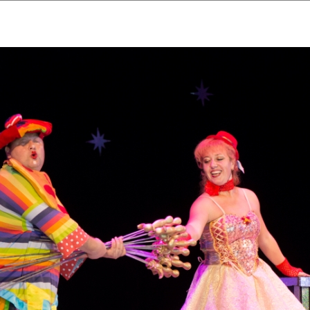
ударственный культурный ц
Дворец Республики
ктивы
Новости
Афиша
Арт-монитор
Арт-прожек
ЧЕТЫ ГКЦ "ДВОРЕЦ РЕСПУБЛИ