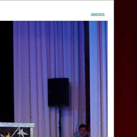
закрыть
ентр
тор
Инфо
Контакты
КИ"