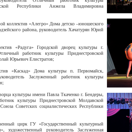
 руководитель Отличный работник культуры
вской Республики Анжела Владимировна
ой коллектив «Алегро» Дома детско –юношеского
бодзейского района, руководитель Хачатурян Юрий
ектив «Радуга» Городской дворец культуры г.
Отличный работник культуры Приднестровской
олай Юрьевич Елистратов;
ктив «Каскад» Дома культуры п. Первомайск,
руководитель Заслуженный работник культуры
н;
рца культуры имени Павла Ткаченко г. Бендеры,
ботник культуры Приднестровской Молдавской
 Союза Советских социалистических Республики
твенный цирк ГУ «Государственный культурный
», художественный руководитель Заслуженная