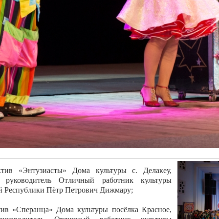
канского фестиваля
тивов "Созвездие
о цирка"
ковой коллектив «Ровесник» Дом культуры с.
 руководитель Рогожинер Светлана Георгиевна
ский коллектив «Шари-вари» МУ «Культурно-
» г.Бендеры, руководители Отличные работники
Молдавской Республики Алёна Александровна и
тив «Энтузиасты» Дома культуры с. Делакеу,
а, руководитель Отличный работник культуры
й Республики Пётр Петрович Дижмару;
ив «Сперанца» Дома культуры посёлка Красное,