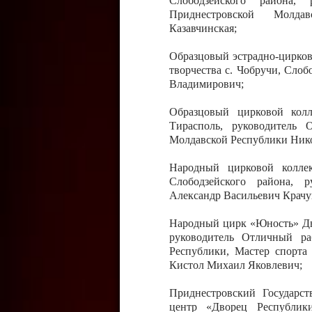
Слободзейского района,
Приднестровской Молда
Казавчинская;
Образцовый эстрадно-цирков
творчества с. Чобручи, Сло
Владимирович;
Образцовый цирковой колл
Тирасполь, руководитель 
Молдавской Республики Ник
Народный цирковой колле
Слободзейского района, 
Александр Васильевич Крачу
Народный цирк «Юность» Дво
руководитель Отличный ра
Республики, Мастер спорта
Кистол Михаил Яковлевич;
Приднестровский Государс
центр «Дворец Республики