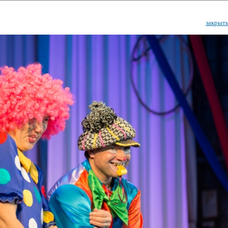
закрыт
ударственный культурный ц
Дворец Республики
ктивы
Новости
Афиша
Арт-монитор
Арт-прожек
ЧЕТЫ ГКЦ "ДВОРЕЦ РЕСПУБЛИ