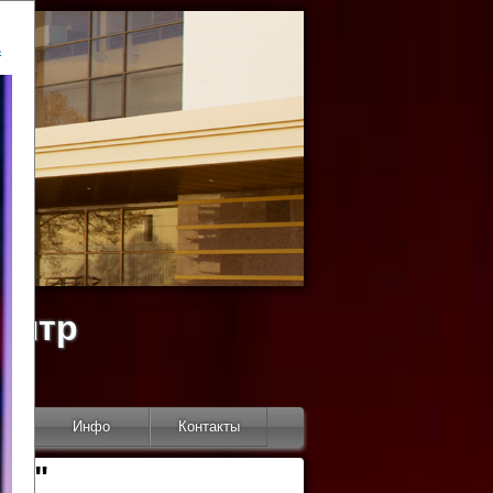
ь
ентр
тор
Инфо
Контакты
КИ"