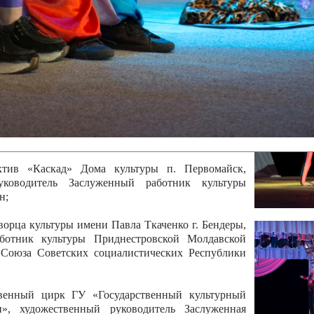
 руководитель Отличный работник культуры
вской Республики Анжела Владимировна
ой коллектив «Алегро» Дома детско –юношеского
бодзейского района, руководитель Хачатурян Юрий
ектив «Радуга» Городской дворец культуры г.
Отличный работник культуры Приднестровской
олай Юрьевич Елистратов;
ктив «Каскад» Дома культуры п. Первомайск,
руководитель Заслуженный работник культуры
н;
рца культуры имени Павла Ткаченко г. Бендеры,
ботник культуры Приднестровской Молдавской
 Союза Советских социалистических Республики
твенный цирк ГУ «Государственный культурный
», художественный руководитель Заслуженная