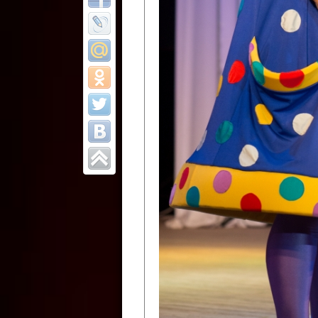
Все отчеты
Финал Республи
цирковых коллек
Приднестровског
Участники фестиваля:
Образцовый эстрадно-цир
Протягайловка, г. Бендеры ,
Народный цирковой клоун
досуговый центр «Шелковик
культуры Приднестровской 
Олег Степанович Райлян;
Народный цирковой коллек
Григориопольского район
Приднестровской Молдавско
Народный цирковой коллект