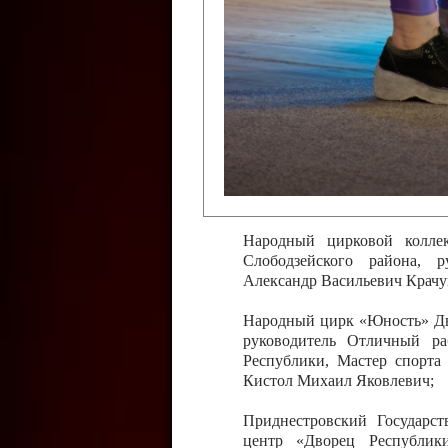
Слободзейского района,
Приднестровской Молда
Казавчинская;
Образцовый эстрадно-цирков
творчества с. Чобручи, Сло
Владимирович;
Образцовый цирковой колл
Тирасполь, руководитель 
Молдавской Республики Ник
Народный цирковой колле
Слободзейского района, 
Александр Васильевич Крачу
Народный цирк «Юность» Дво
руководитель Отличный ра
Республики, Мастер спорта
Кистол Михаил Яковлевич;
Приднестровский Государс
центр «Дворец Республики