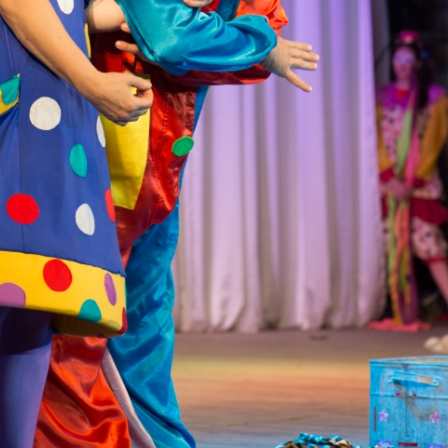
канского фестиваля
тивов "Созвездие
о цирка"
ковой коллектив «Ровесник» Дом культуры с.
 руководитель Рогожинер Светлана Георгиевна
ский коллектив «Шари-вари» МУ «Культурно-
» г.Бендеры, руководители Отличные работники
Молдавской Республики Алёна Александровна и
тив «Энтузиасты» Дома культуры с. Делакеу,
а, руководитель Отличный работник культуры
й Республики Пётр Петрович Дижмару;
ив «Сперанца» Дома культуры посёлка Красное,