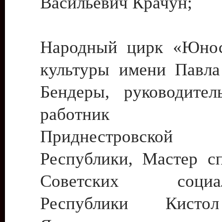
Васильевич Крачун;
Народный цирк «Юнос
культуры имени Павла 
Бендеры, руководите
работник ку
Приднестровской М
Республики, Мастер с
Советских социали
Республики Кист