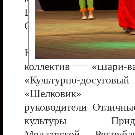
Бендеры , руководител
Светлана Георгиевна
Народный цирковой
коллектив «Шари
«Культурно-досуго
«Шелковик» г.
руководители Отличны
культуры Придне
Молдавской Респуб