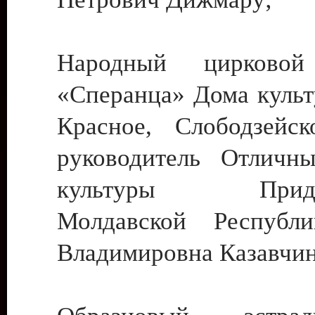
Народный цирковой
«Сперанца» Дома культ
Красное, Слободзейск
руководитель Отличн
культуры Придне
Молдавской Республ
Владимировна Казавчин