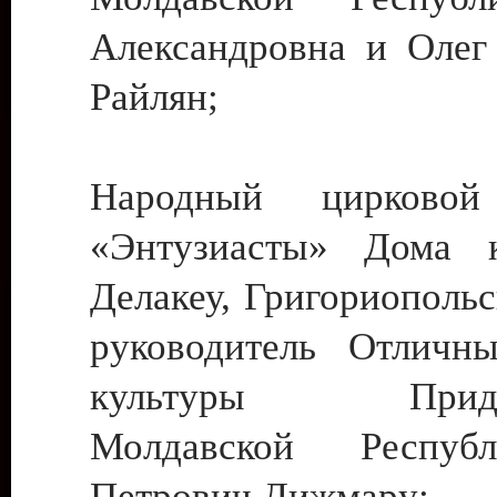
Александровна и Олег
Райлян;
Народный цирковой
«Энтузиасты» Дома к
Делакеу, Григориопольс
руководитель Отличн
культуры Придне
Молдавской Респуб
Петрович Дижмару;