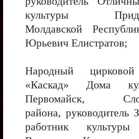
руководитель Отличн
культуры Придне
Молдавской Республи
Юрьевич Елистратов;
Народный цирковой
«Каскад» Дома ку
Первомайск, Слобо
района, руководитель 
работник культуры