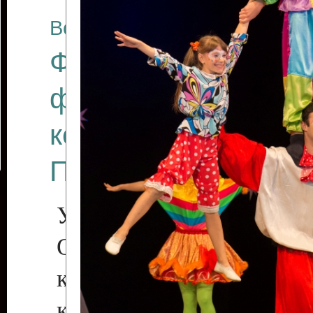
Все отчеты
Финал Республикан
фестиваля цирков
коллективов "Созв
Приднестровского 
Участники фестиваля:
Образцовый эстрадн
коллектив «Рове
культуры с. Протяга