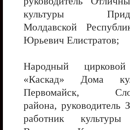
руководитель Отличн
культуры Придне
Молдавской Республи
Юрьевич Елистратов;
Народный цирковой
«Каскад» Дома ку
Первомайск, Слобо
района, руководитель 
работник культуры