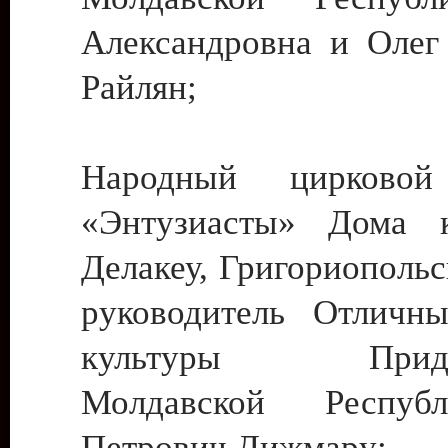
Александровна и Олег
Райлян;
Народный цирковой
«Энтузиасты» Дома к
Делакеу, Григориопольс
руководитель Отличн
культуры Придне
Молдавской Респуб
Петрович Дижмару;