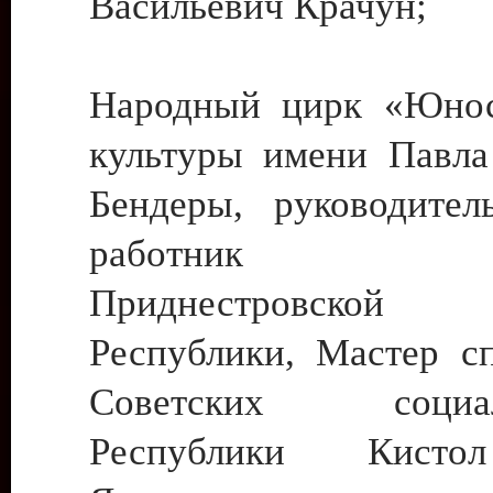
Васильевич Крачун;
Народный цирк «Юнос
культуры имени Павла 
Бендеры, руководите
работник ку
Приднестровской М
Республики, Мастер с
Советских социали
Республики Кист