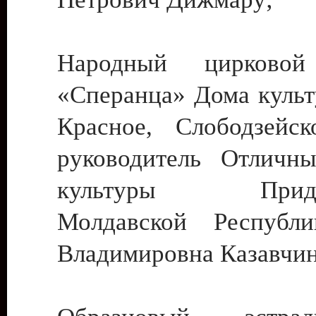
Народный цирковой
«Сперанца» Дома культ
Красное, Слободзейск
руководитель Отличн
культуры Придне
Молдавской Республ
Владимировна Казавчин