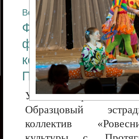
Все отчеты
Финал Республикан
фестиваля цирков
коллективов "Созв
Приднестровского 
Участники фестиваля:
Образцовый эстрадн
коллектив «Рове
культуры с. Протяга