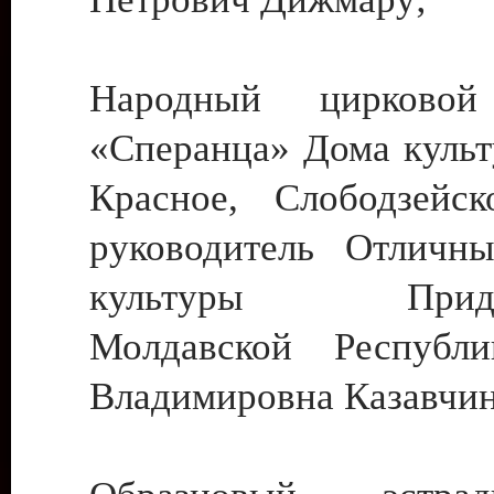
Народный цирковой
«Сперанца» Дома культ
Красное, Слободзейск
руководитель Отличн
культуры Придне
Молдавской Республ
Владимировна Казавчин