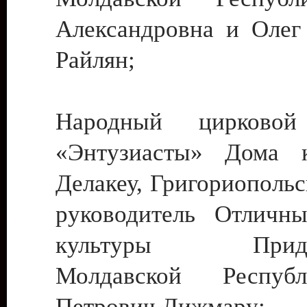
Александровна и Олег
Райлян;
Народный цирковой
«Энтузиасты» Дома к
Делакеу, Григориопольс
руководитель Отличн
культуры Придне
Молдавской Респуб
Петрович Дижмару;