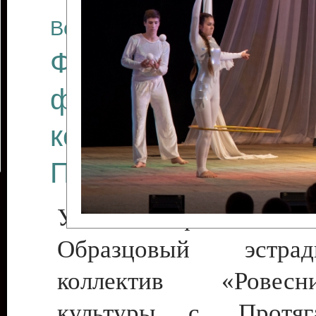
Все отчеты
Финал Республикан
фестиваля цирков
коллективов "Созв
Приднестровского 
Участники фестиваля:
Образцовый эстрадн
коллектив «Рове
культуры с. Протяга