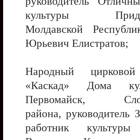
руководитель Отличн
культуры Придне
Молдавской Республи
Юрьевич Елистратов;
Народный цирковой
«Каскад» Дома ку
Первомайск, Слобо
района, руководитель 
работник культуры