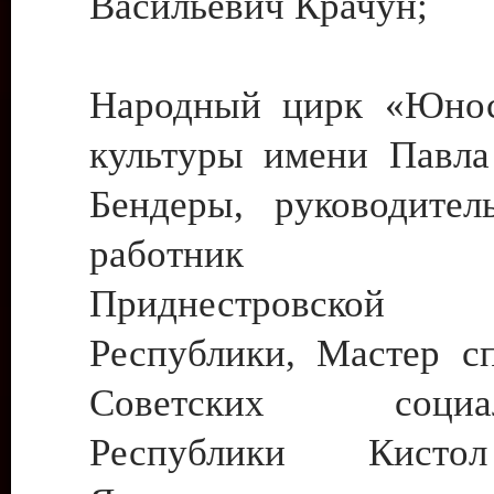
Васильевич Крачун;
Народный цирк «Юнос
культуры имени Павла 
Бендеры, руководите
работник ку
Приднестровской М
Республики, Мастер с
Советских социали
Республики Кист