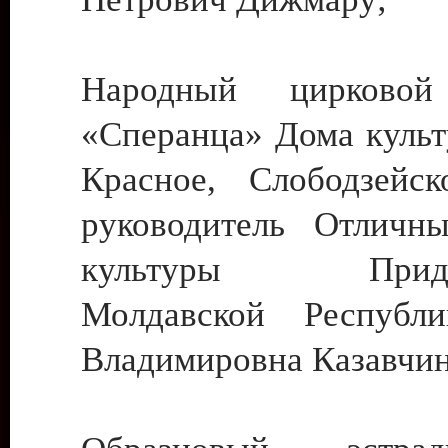
Народный цирковой
«Сперанца» Дома культ
Красное, Слободзейск
руководитель Отличн
культуры Придне
Молдавской Республ
Владимировна Казавчин