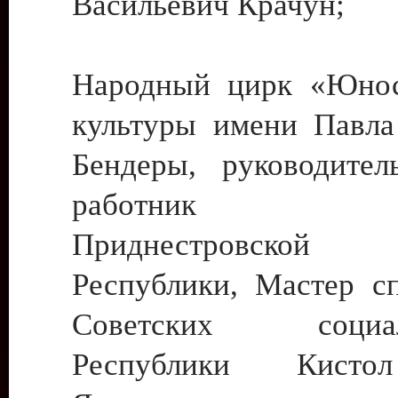
Васильевич Крачун;
Народный цирк «Юнос
культуры имени Павла 
Бендеры, руководите
работник ку
Приднестровской М
Республики, Мастер с
Советских социали
Республики Кист