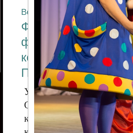
Все отчеты
Финал Республикан
фестиваля цирков
коллективов "Созв
Приднестровского 
Участники фестиваля:
Образцовый эстрадн
коллектив «Рове
культуры с. Протяга