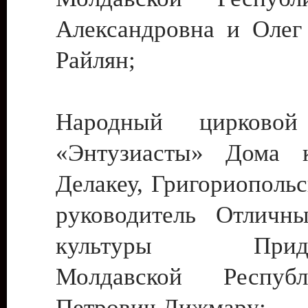
Александровна и Олег
Райлян;
Народный цирковой
«Энтузиасты» Дома к
Делакеу, Григориопольс
руководитель Отличн
культуры Придне
Молдавской Респуб
Петрович Дижмару;