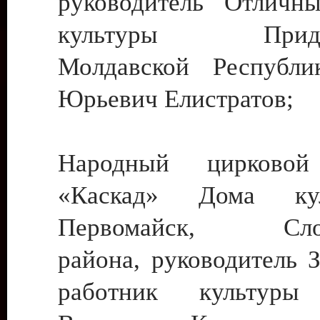
руководитель Отличн
культуры Придне
Молдавской Республи
Юрьевич Елистратов;
Народный цирковой
«Каскад» Дома ку
Первомайск, Слобо
района, руководитель 
работник культуры