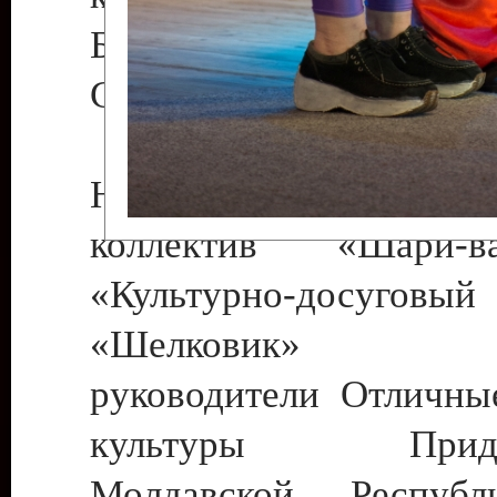
Бендеры , руководител
Светлана Георгиевна
Народный цирковой
коллектив «Шари
«Культурно-досуго
«Шелковик» г.
руководители Отличны
культуры Придне
Молдавской Респуб