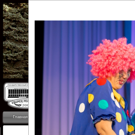
Государственн
Дворец
Главная
Приветствие
Коллективы
Новости
ОТЧЕТЫ ГКЦ 