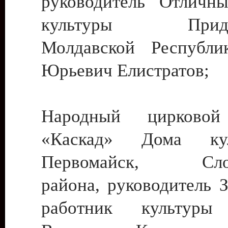
руководитель Отличн
культуры Придне
Молдавской Республи
Юрьевич Елистратов;
Народный цирковой
«Каскад» Дома ку
Первомайск, Слобо
района, руководитель 
работник культуры