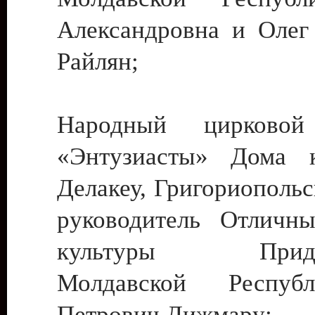
Александровна и Олег
Райлян;
Народный цирковой
«Энтузиасты» Дома к
Делакеу, Григориопольс
руководитель Отличн
культуры Придне
Молдавской Респуб
Петрович Дижмару;