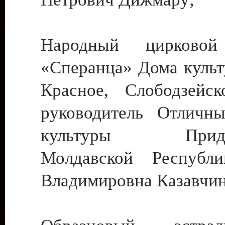
Народный цирковой
«Сперанца» Дома культ
Красное, Слободзейск
руководитель Отличн
культуры Придне
Молдавской Республ
Владимировна Казавчин