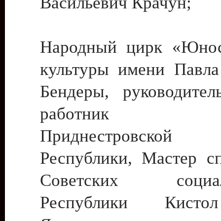
Васильевич Крачун;
Народный цирк «Юнос
культуры имени Павла 
Бендеры, руководите
работник ку
Приднестровской М
Республики, Мастер с
Советских социали
Республики Кист