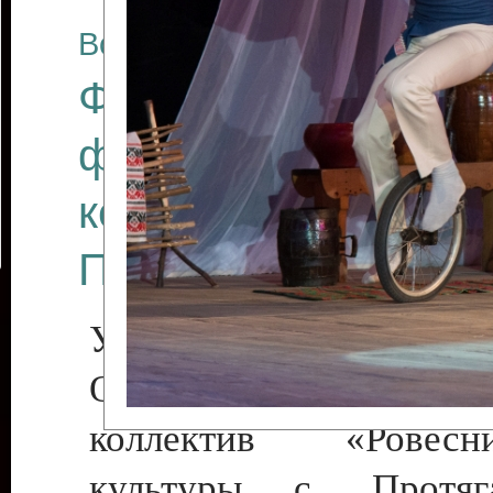
Все отчеты
Финал Республикан
фестиваля цирков
коллективов "Созв
Приднестровского 
Участники фестиваля:
Образцовый эстрадн
коллектив «Рове
культуры с. Протяга