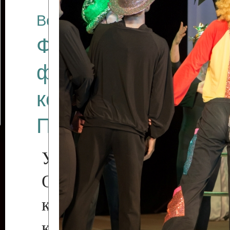
Все отчеты
Финал Республикан
фестиваля цирков
коллективов "Созв
Приднестровского 
Участники фестиваля:
Образцовый эстрадн
коллектив «Рове
культуры с. Протяга