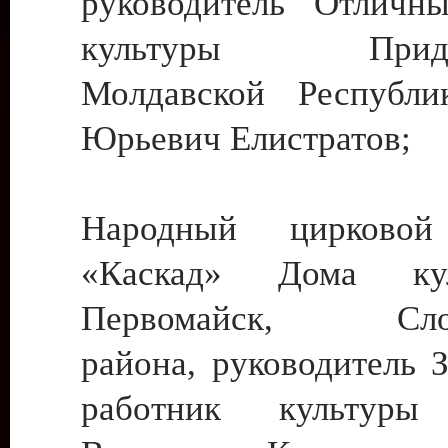
руководитель Отличн
культуры Придне
Молдавской Республи
Юрьевич Елистратов;
Народный цирковой
«Каскад» Дома ку
Первомайск, Слобо
района, руководитель 
работник культуры