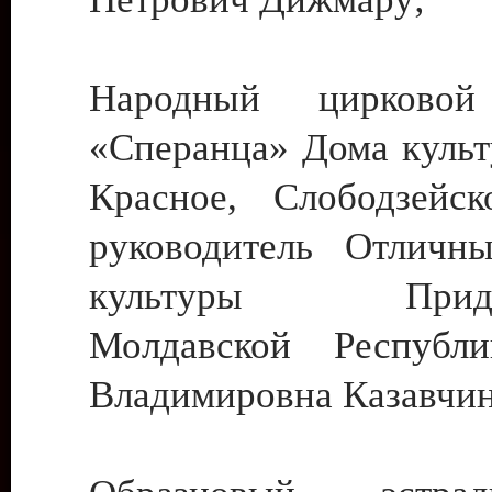
Народный цирковой
«Сперанца» Дома культ
Красное, Слободзейск
руководитель Отличн
культуры Придне
Молдавской Республ
Владимировна Казавчин