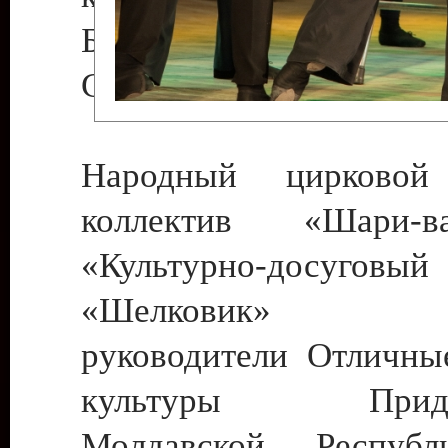
Бендеры , руководител
Светлана Георгиевна
Народный цирковой
коллектив «Шари
«Культурно-досуго
«Шелковик» г.
руководители Отличны
культуры Придне
Молдавской Респуб