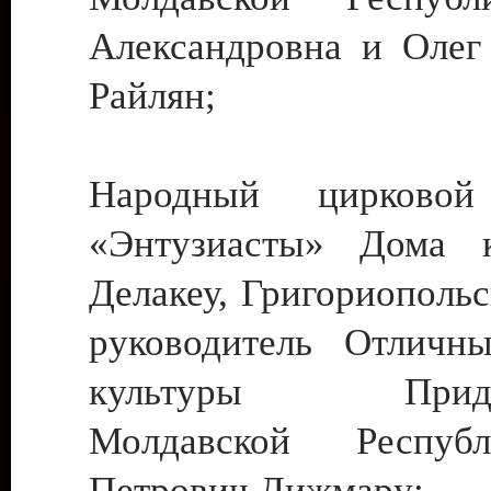
Александровна и Олег
Райлян;
Народный цирковой
«Энтузиасты» Дома к
Делакеу, Григориопольс
руководитель Отличн
культуры Придне
Молдавской Респуб
Петрович Дижмару;