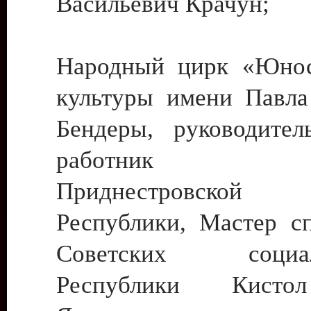
Васильевич Крачун;
Народный цирк «Юнос
культуры имени Павла 
Бендеры, руководите
работник ку
Приднестровской М
Республики, Мастер с
Советских социали
Республики Кист