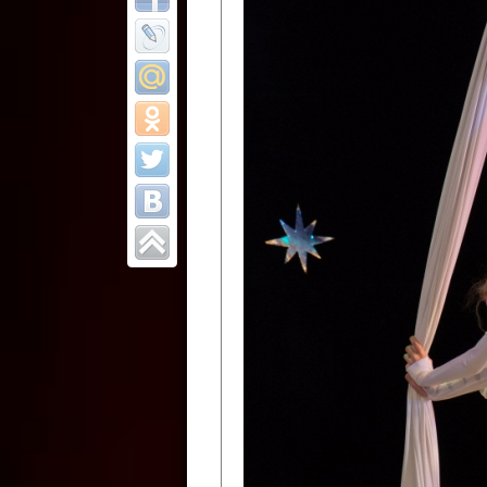
Все отчеты
Финал Республи
цирковых коллек
Приднестровског
Участники фестиваля:
Образцовый эстрадно-цир
Протягайловка, г. Бендеры ,
Народный цирковой клоун
досуговый центр «Шелковик
культуры Приднестровской 
Олег Степанович Райлян;
Народный цирковой коллек
Григориопольского район
Приднестровской Молдавско
Народный цирковой коллект