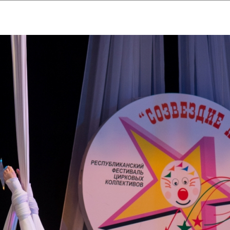
ударственный культурный ц
Дворец Республики
ктивы
Новости
Афиша
Арт-монитор
Арт-прожек
ЧЕТЫ ГКЦ "ДВОРЕЦ РЕСПУБЛИ