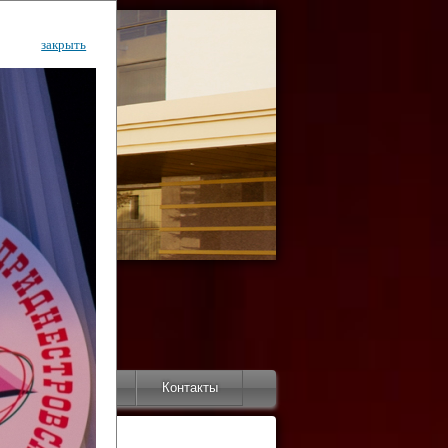
закрыть
ентр
тор
Инфо
Контакты
КИ"