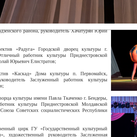
 руководитель Отличный работник культуры
вской Республики Анжела Владимировна
ой коллектив «Алегро» Дома детско –юношеского
бодзейского района, руководитель Хачатурян Юрий
ектив «Радуга» Городской дворец культуры г.
Отличный работник культуры Приднестровской
олай Юрьевич Елистратов;
ктив «Каскад» Дома культуры п. Первомайск,
руководитель Заслуженный работник культуры
н;
рца культуры имени Павла Ткаченко г. Бендеры,
ботник культуры Приднестровской Молдавской
 Союза Советских социалистических Республики
твенный цирк ГУ «Государственный культурный
», художественный руководитель Заслуженная