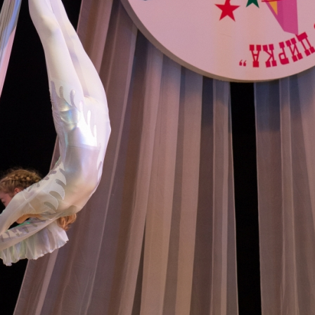
канского фестиваля
тивов "Созвездие
о цирка"
ковой коллектив «Ровесник» Дом культуры с.
 руководитель Рогожинер Светлана Георгиевна
ский коллектив «Шари-вари» МУ «Культурно-
» г.Бендеры, руководители Отличные работники
Молдавской Республики Алёна Александровна и
тив «Энтузиасты» Дома культуры с. Делакеу,
а, руководитель Отличный работник культуры
й Республики Пётр Петрович Дижмару;
ив «Сперанца» Дома культуры посёлка Красное,