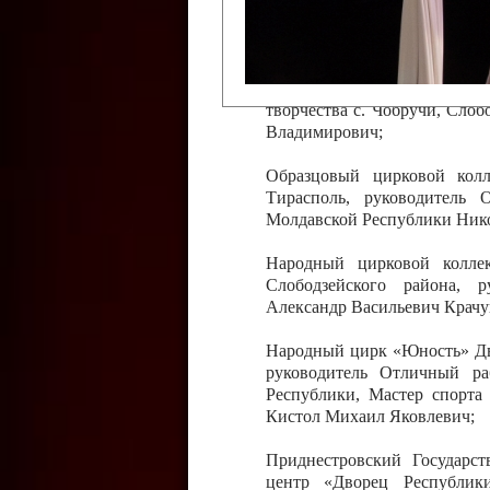
Слободзейского района,
Приднестровской Молда
Казавчинская;
Образцовый эстрадно-цирков
творчества с. Чобручи, Сло
Владимирович;
Образцовый цирковой колл
Тирасполь, руководитель 
Молдавской Республики Ник
Народный цирковой колле
Слободзейского района, 
Александр Васильевич Крачу
Народный цирк «Юность» Дво
руководитель Отличный ра
Республики, Мастер спорта
Кистол Михаил Яковлевич;
Приднестровский Государс
центр «Дворец Республики