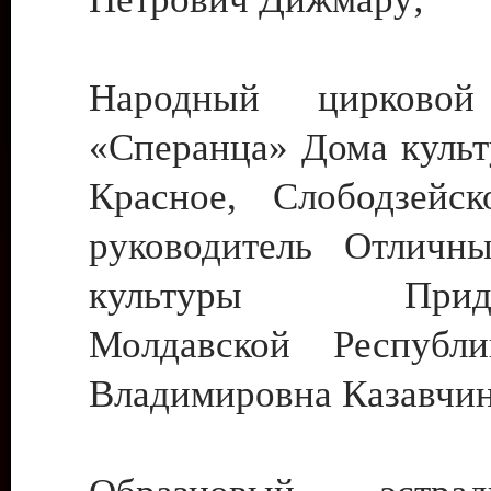
Народный цирковой
«Сперанца» Дома культ
Красное, Слободзейск
руководитель Отличн
культуры Придне
Молдавской Республ
Владимировна Казавчин