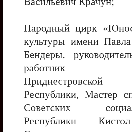
Васильевич Крачун;
Народный цирк «Юнос
культуры имени Павла 
Бендеры, руководите
работник ку
Приднестровской М
Республики, Мастер с
Советских социали
Республики Кист