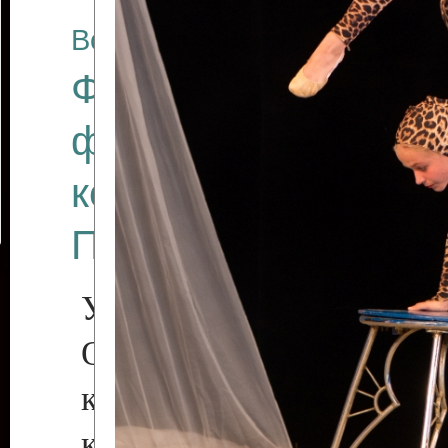
Все отчеты
Финал Республикан
фестиваля цирков
коллективов "Созв
Приднестровского 
Участники фестиваля:
Образцовый эстрадн
коллектив «Рове
культуры с. Протяга