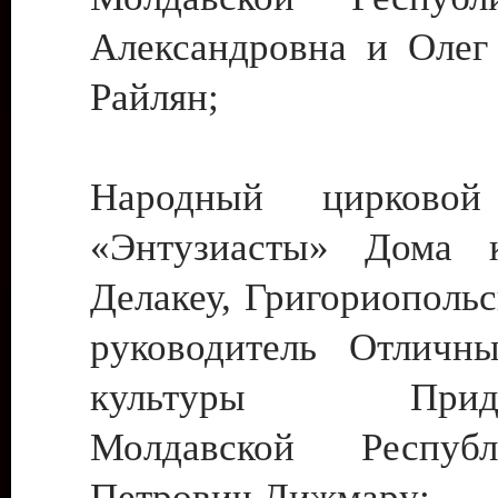
Александровна и Олег
Райлян;
Народный цирковой
«Энтузиасты» Дома к
Делакеу, Григориопольс
руководитель Отличн
культуры Придне
Молдавской Респуб
Петрович Дижмару;