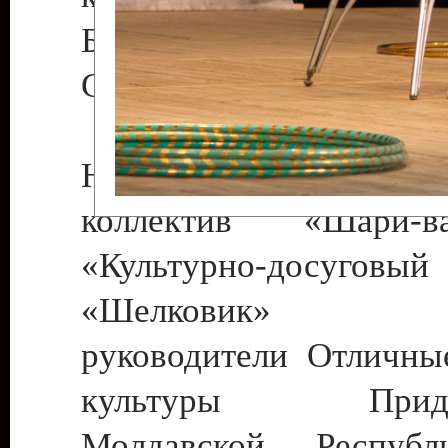
Бендеры , руководител
Светлана Георгиевна
Народный цирковой
коллектив «Шари
«Культурно-досуго
«Шелковик» г.
руководители Отличны
культуры Придне
Молдавской Респуб