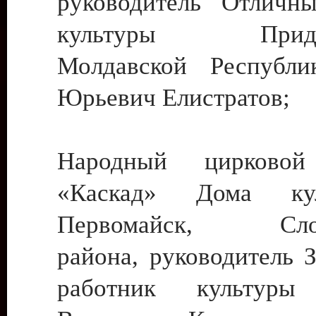
руководитель Отличн
культуры Придне
Молдавской Республи
Юрьевич Елистратов;
Народный цирковой
«Каскад» Дома ку
Первомайск, Слобо
района, руководитель 
работник культуры