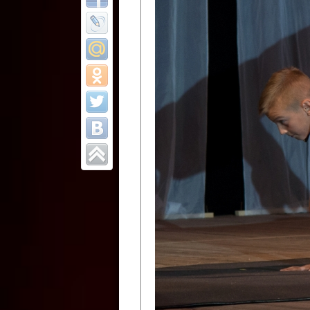
Все отчеты
Финал Республи
цирковых коллек
Приднестровског
Участники фестиваля:
Образцовый эстрадно-цир
Протягайловка, г. Бендеры ,
Народный цирковой клоун
досуговый центр «Шелковик
культуры Приднестровской 
Олег Степанович Райлян;
Народный цирковой коллек
Григориопольского район
Приднестровской Молдавско
Народный цирковой коллект