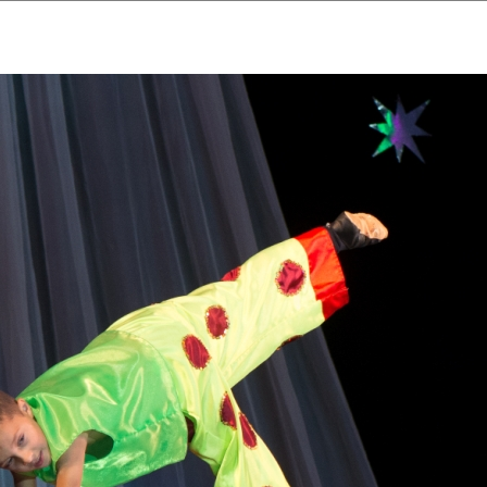
ударственный культурный ц
Дворец Республики
ктивы
Новости
Афиша
Арт-монитор
Арт-прожек
ЧЕТЫ ГКЦ "ДВОРЕЦ РЕСПУБЛИ