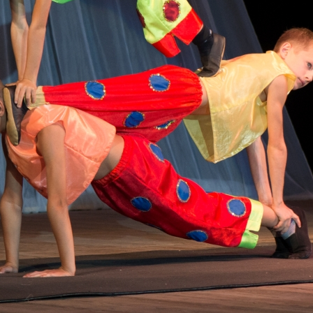
канского фестиваля
тивов "Созвездие
о цирка"
ковой коллектив «Ровесник» Дом культуры с.
 руководитель Рогожинер Светлана Георгиевна
ский коллектив «Шари-вари» МУ «Культурно-
» г.Бендеры, руководители Отличные работники
Молдавской Республики Алёна Александровна и
тив «Энтузиасты» Дома культуры с. Делакеу,
а, руководитель Отличный работник культуры
й Республики Пётр Петрович Дижмару;
ив «Сперанца» Дома культуры посёлка Красное,