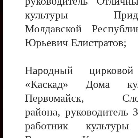
руководитель Отличн
культуры Придне
Молдавской Республи
Юрьевич Елистратов;
Народный цирковой
«Каскад» Дома ку
Первомайск, Слобо
района, руководитель 
работник культуры