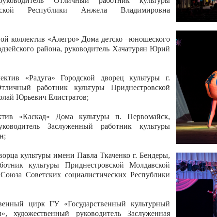
 руководитель Отличный работник культуры
вской Республики Анжела Владимировна
ой коллектив «Алегро» Дома детско –юношеского
бодзейского района, руководитель Хачатурян Юрий
ектив «Радуга» Городской дворец культуры г.
Отличный работник культуры Приднестровской
олай Юрьевич Елистратов;
ктив «Каскад» Дома культуры п. Первомайск,
руководитель Заслуженный работник культуры
н;
рца культуры имени Павла Ткаченко г. Бендеры,
ботник культуры Приднестровской Молдавской
 Союза Советских социалистических Республики
твенный цирк ГУ «Государственный культурный
», художественный руководитель Заслуженная