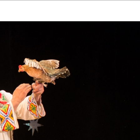
ударственный культурный ц
Дворец Республики
ктивы
Новости
Афиша
Арт-монитор
Арт-прожек
ЧЕТЫ ГКЦ "ДВОРЕЦ РЕСПУБЛИ