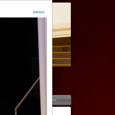
закрыть
ентр
тор
Инфо
Контакты
КИ"