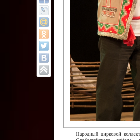
Все отчеты
Финал Республи
цирковых коллек
Приднестровског
Участники фестиваля:
Образцовый эстрадно-цир
Протягайловка, г. Бендеры ,
Народный цирковой клоун
досуговый центр «Шелковик
культуры Приднестровской 
Олег Степанович Райлян;
Народный цирковой коллек
Григориопольского район
Приднестровской Молдавско
Народный цирковой коллект