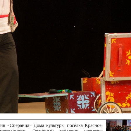
канского фестиваля
тивов "Созвездие
о цирка"
ковой коллектив «Ровесник» Дом культуры с.
 руководитель Рогожинер Светлана Георгиевна
ский коллектив «Шари-вари» МУ «Культурно-
» г.Бендеры, руководители Отличные работники
Молдавской Республики Алёна Александровна и
тив «Энтузиасты» Дома культуры с. Делакеу,
а, руководитель Отличный работник культуры
й Республики Пётр Петрович Дижмару;
ив «Сперанца» Дома культуры посёлка Красное,