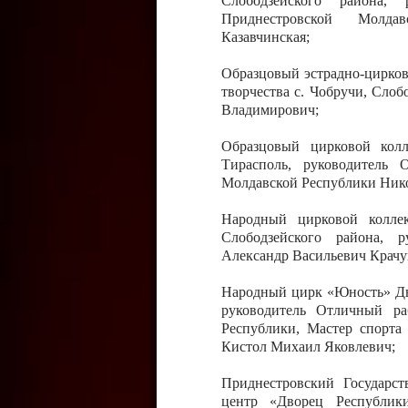
Слободзейского района,
Приднестровской Молда
Казавчинская;
Образцовый эстрадно-цирков
творчества с. Чобручи, Сло
Владимирович;
Образцовый цирковой колл
Тирасполь, руководитель 
Молдавской Республики Ник
Народный цирковой колле
Слободзейского района, 
Александр Васильевич Крачу
Народный цирк «Юность» Дво
руководитель Отличный ра
Республики, Мастер спорта
Кистол Михаил Яковлевич;
Приднестровский Государс
центр «Дворец Республики