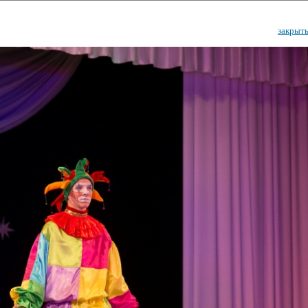
закрыт
ударственный культурный ц
Дворец Республики
ктивы
Новости
Афиша
Арт-монитор
Арт-прожек
ЧЕТЫ ГКЦ "ДВОРЕЦ РЕСПУБЛИ