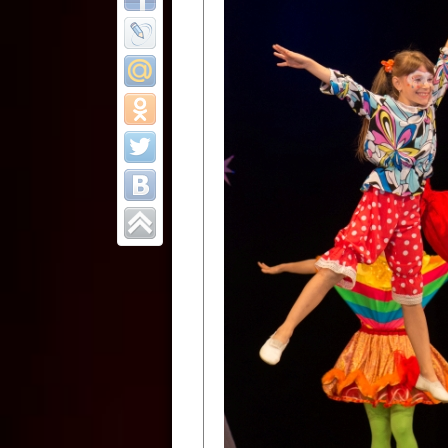
Все отчеты
Финал Республи
цирковых коллек
Приднестровског
Участники фестиваля:
Образцовый эстрадно-цир
Протягайловка, г. Бендеры ,
Народный цирковой клоун
досуговый центр «Шелковик
культуры Приднестровской 
Олег Степанович Райлян;
Народный цирковой коллек
Григориопольского район
Приднестровской Молдавско
Народный цирковой коллект