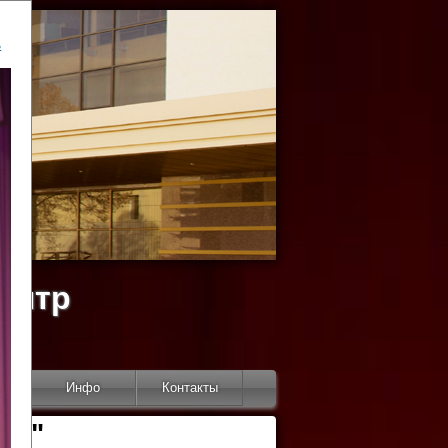
ь
ентр
тор
Инфо
Контакты
КИ"