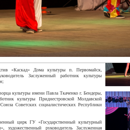
 руководитель Отличный работник культуры
вской Республики Анжела Владимировна
ой коллектив «Алегро» Дома детско –юношеского
бодзейского района, руководитель Хачатурян Юрий
ектив «Радуга» Городской дворец культуры г.
Отличный работник культуры Приднестровской
олай Юрьевич Елистратов;
ктив «Каскад» Дома культуры п. Первомайск,
руководитель Заслуженный работник культуры
н;
рца культуры имени Павла Ткаченко г. Бендеры,
ботник культуры Приднестровской Молдавской
 Союза Советских социалистических Республики
твенный цирк ГУ «Государственный культурный
», художественный руководитель Заслуженная