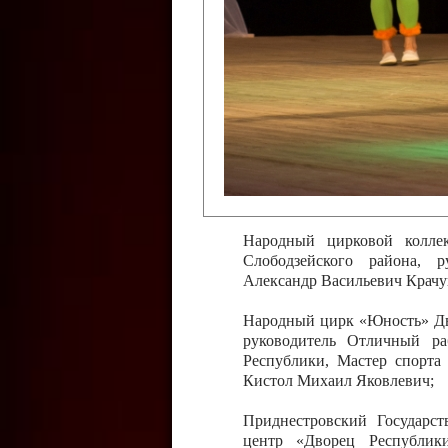
Слободзейского района,
Приднестровской Молда
Казавчинская;
Образцовый эстрадно-цирков
творчества с. Чобручи, Сло
Владимирович;
Образцовый цирковой колл
Тирасполь, руководитель 
Молдавской Республики Ник
Народный цирковой колле
Слободзейского района, 
Александр Васильевич Крачу
Народный цирк «Юность» Дво
руководитель Отличный ра
Республики, Мастер спорта
Кистол Михаил Яковлевич;
Приднестровский Государс
центр «Дворец Республики