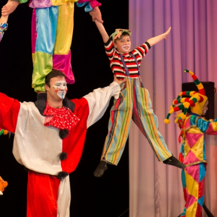
канского фестиваля
тивов "Созвездие
о цирка"
ковой коллектив «Ровесник» Дом культуры с.
 руководитель Рогожинер Светлана Георгиевна
ский коллектив «Шари-вари» МУ «Культурно-
» г.Бендеры, руководители Отличные работники
Молдавской Республики Алёна Александровна и
тив «Энтузиасты» Дома культуры с. Делакеу,
а, руководитель Отличный работник культуры
й Республики Пётр Петрович Дижмару;
ив «Сперанца» Дома культуры посёлка Красное,