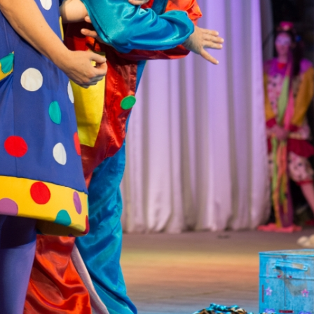
канского фестиваля
тивов "Созвездие
о цирка"
ковой коллектив «Ровесник» Дом культуры с.
 руководитель Рогожинер Светлана Георгиевна
ский коллектив «Шари-вари» МУ «Культурно-
» г.Бендеры, руководители Отличные работники
Молдавской Республики Алёна Александровна и
тив «Энтузиасты» Дома культуры с. Делакеу,
а, руководитель Отличный работник культуры
й Республики Пётр Петрович Дижмару;
ив «Сперанца» Дома культуры посёлка Красное,