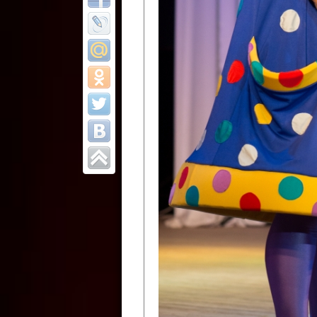
Все отчеты
Финал Республи
цирковых коллек
Приднестровског
Участники фестиваля:
Образцовый эстрадно-цир
Протягайловка, г. Бендеры ,
Народный цирковой клоун
досуговый центр «Шелковик
культуры Приднестровской 
Олег Степанович Райлян;
Народный цирковой коллек
Григориопольского район
Приднестровской Молдавско
Народный цирковой коллект