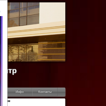
ь
ентр
тор
Инфо
Контакты
КИ"