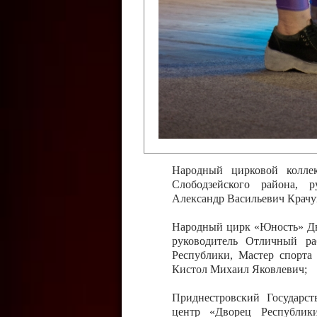
Слободзейского района,
Приднестровской Молда
Казавчинская;
Образцовый эстрадно-цирков
творчества с. Чобручи, Сло
Владимирович;
Образцовый цирковой колл
Тирасполь, руководитель 
Молдавской Республики Ник
Народный цирковой колле
Слободзейского района, 
Александр Васильевич Крачу
Народный цирк «Юность» Дво
руководитель Отличный ра
Республики, Мастер спорта
Кистол Михаил Яковлевич;
Приднестровский Государс
центр «Дворец Республики