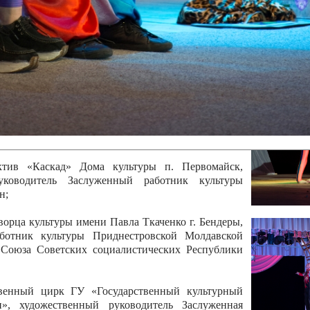
 руководитель Отличный работник культуры
вской Республики Анжела Владимировна
ой коллектив «Алегро» Дома детско –юношеского
бодзейского района, руководитель Хачатурян Юрий
ектив «Радуга» Городской дворец культуры г.
Отличный работник культуры Приднестровской
олай Юрьевич Елистратов;
ктив «Каскад» Дома культуры п. Первомайск,
руководитель Заслуженный работник культуры
н;
рца культуры имени Павла Ткаченко г. Бендеры,
ботник культуры Приднестровской Молдавской
 Союза Советских социалистических Республики
твенный цирк ГУ «Государственный культурный
», художественный руководитель Заслуженная