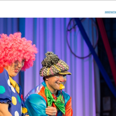
закрыт
ударственный культурный ц
Дворец Республики
ктивы
Новости
Афиша
Арт-монитор
Арт-прожек
ЧЕТЫ ГКЦ "ДВОРЕЦ РЕСПУБЛИ