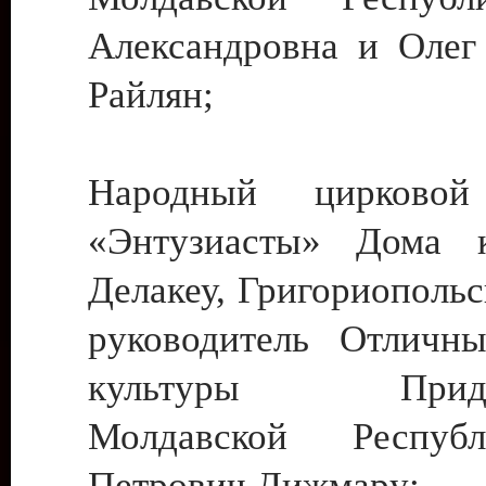
Александровна и Олег
Райлян;
Народный цирковой
«Энтузиасты» Дома к
Делакеу, Григориопольс
руководитель Отличн
культуры Придне
Молдавской Респуб
Петрович Дижмару;