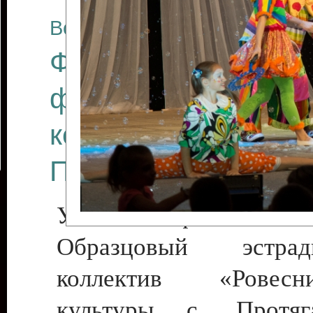
Все отчеты
Финал Республикан
фестиваля цирков
коллективов "Созв
Приднестровского 
Участники фестиваля:
Образцовый эстрадн
коллектив «Рове
культуры с. Протяга