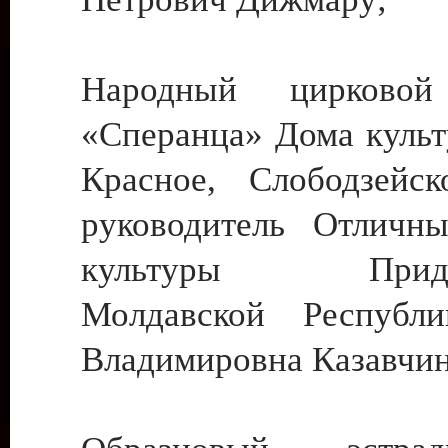
Народный цирковой
«Сперанца» Дома культ
Красное, Слободзейск
руководитель Отличн
культуры Придне
Молдавской Республ
Владимировна Казавчин