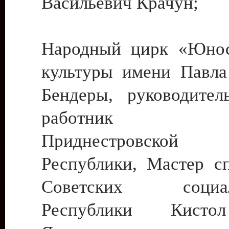
Васильевич Крачун;
Народный цирк «Юнос
культуры имени Павла 
Бендеры, руководите
работник ку
Приднестровской М
Республики, Мастер с
Советских социали
Республики Кист