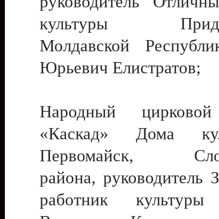
руководитель Отличн
культуры Придне
Молдавской Республи
Юрьевич Елистратов;
Народный цирковой
«Каскад» Дома ку
Первомайск, Слобо
района, руководитель 
работник культуры