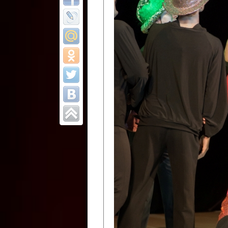
Все отчеты
Финал Республи
цирковых коллек
Приднестровског
Участники фестиваля:
Образцовый эстрадно-цир
Протягайловка, г. Бендеры ,
Народный цирковой клоун
досуговый центр «Шелковик
культуры Приднестровской 
Олег Степанович Райлян;
Народный цирковой коллек
Григориопольского район
Приднестровской Молдавско
Народный цирковой коллект