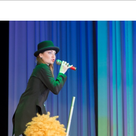
ударственный культурный ц
Дворец Республики
ктивы
Новости
Афиша
Арт-монитор
Арт-прожек
ЧЕТЫ ГКЦ "ДВОРЕЦ РЕСПУБЛИ