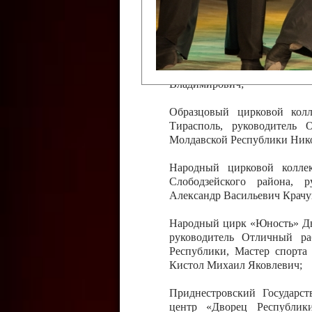
Слободзейского района,
Приднестровской Молда
Казавчинская;
Образцовый эстрадно-цирков
творчества с. Чобручи, Сло
Владимирович;
Образцовый цирковой колл
Тирасполь, руководитель 
Молдавской Республики Ник
Народный цирковой колле
Слободзейского района, 
Александр Васильевич Крачу
Народный цирк «Юность» Дво
руководитель Отличный ра
Республики, Мастер спорта
Кистол Михаил Яковлевич;
Приднестровский Государс
центр «Дворец Республики