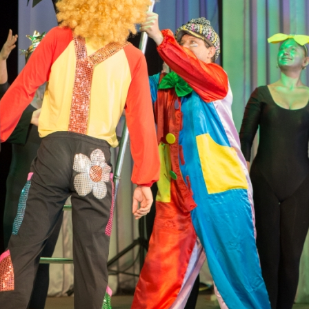
канского фестиваля
тивов "Созвездие
о цирка"
ковой коллектив «Ровесник» Дом культуры с.
 руководитель Рогожинер Светлана Георгиевна
ский коллектив «Шари-вари» МУ «Культурно-
» г.Бендеры, руководители Отличные работники
Молдавской Республики Алёна Александровна и
тив «Энтузиасты» Дома культуры с. Делакеу,
а, руководитель Отличный работник культуры
й Республики Пётр Петрович Дижмару;
ив «Сперанца» Дома культуры посёлка Красное,