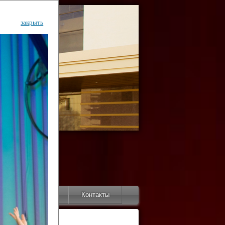
закрыть
ентр
тор
Инфо
Контакты
КИ"