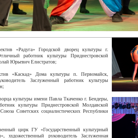
 руководитель Отличный работник культуры
вской Республики Анжела Владимировна
ой коллектив «Алегро» Дома детско –юношеского
бодзейского района, руководитель Хачатурян Юрий
ектив «Радуга» Городской дворец культуры г.
Отличный работник культуры Приднестровской
олай Юрьевич Елистратов;
ктив «Каскад» Дома культуры п. Первомайск,
руководитель Заслуженный работник культуры
н;
рца культуры имени Павла Ткаченко г. Бендеры,
ботник культуры Приднестровской Молдавской
 Союза Советских социалистических Республики
твенный цирк ГУ «Государственный культурный
», художественный руководитель Заслуженная