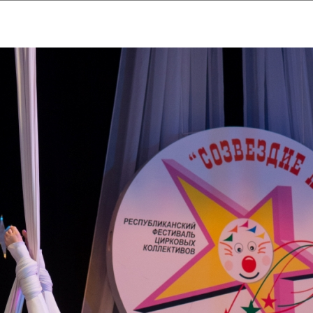
ударственный культурный ц
Дворец Республики
ктивы
Новости
Афиша
Арт-монитор
Арт-прожек
ЧЕТЫ ГКЦ "ДВОРЕЦ РЕСПУБЛИ