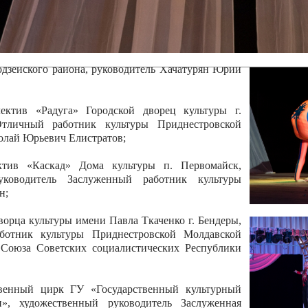
 руководитель Отличный работник культуры
вской Республики Анжела Владимировна
ой коллектив «Алегро» Дома детско –юношеского
бодзейского района, руководитель Хачатурян Юрий
ектив «Радуга» Городской дворец культуры г.
Отличный работник культуры Приднестровской
олай Юрьевич Елистратов;
ктив «Каскад» Дома культуры п. Первомайск,
руководитель Заслуженный работник культуры
н;
рца культуры имени Павла Ткаченко г. Бендеры,
ботник культуры Приднестровской Молдавской
 Союза Советских социалистических Республики
твенный цирк ГУ «Государственный культурный
», художественный руководитель Заслуженная