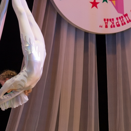
канского фестиваля
тивов "Созвездие
о цирка"
ковой коллектив «Ровесник» Дом культуры с.
 руководитель Рогожинер Светлана Георгиевна
ский коллектив «Шари-вари» МУ «Культурно-
» г.Бендеры, руководители Отличные работники
Молдавской Республики Алёна Александровна и
тив «Энтузиасты» Дома культуры с. Делакеу,
а, руководитель Отличный работник культуры
й Республики Пётр Петрович Дижмару;
ив «Сперанца» Дома культуры посёлка Красное,