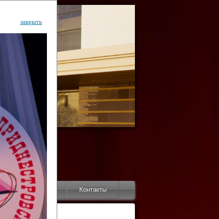
закрыть
ентр
тор
Инфо
Контакты
КИ"