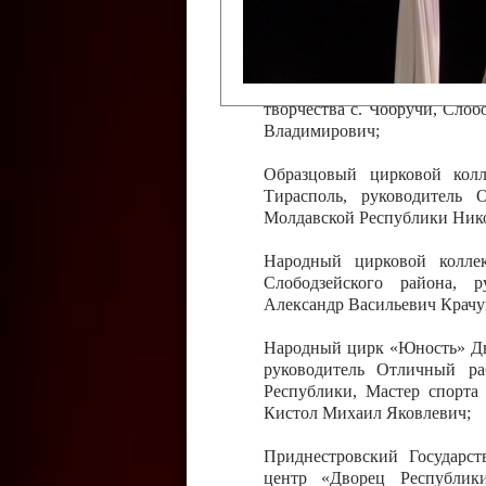
Слободзейского района,
Приднестровской Молда
Казавчинская;
Образцовый эстрадно-цирков
творчества с. Чобручи, Сло
Владимирович;
Образцовый цирковой колл
Тирасполь, руководитель 
Молдавской Республики Ник
Народный цирковой колле
Слободзейского района, 
Александр Васильевич Крачу
Народный цирк «Юность» Дво
руководитель Отличный ра
Республики, Мастер спорта
Кистол Михаил Яковлевич;
Приднестровский Государс
центр «Дворец Республики