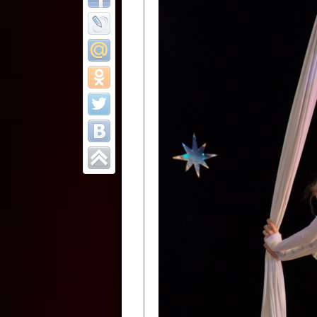
Все отчеты
Финал Республи
цирковых коллек
Приднестровског
Участники фестиваля:
Образцовый эстрадно-цир
Протягайловка, г. Бендеры ,
Народный цирковой клоун
досуговый центр «Шелковик
культуры Приднестровской 
Олег Степанович Райлян;
Народный цирковой коллек
Григориопольского район
Приднестровской Молдавско
Народный цирковой коллект