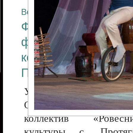
Все отчеты
Финал Республикан
фестиваля цирков
коллективов "Созв
Приднестровского 
Участники фестиваля:
Образцовый эстрадн
коллектив «Рове
культуры с. Протяга