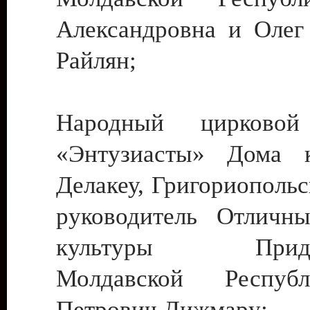
Александровна и Олег
Райлян;
Народный цирковой
«Энтузиасты» Дома к
Делакеу, Григориопольс
руководитель Отличн
культуры Придне
Молдавской Респуб
Петрович Дижмару;