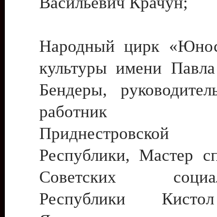
Васильевич Крачун;
Народный цирк «Юнос
культуры имени Павла 
Бендеры, руководите
работник ку
Приднестровской М
Республики, Мастер с
Советских социали
Республики Кист