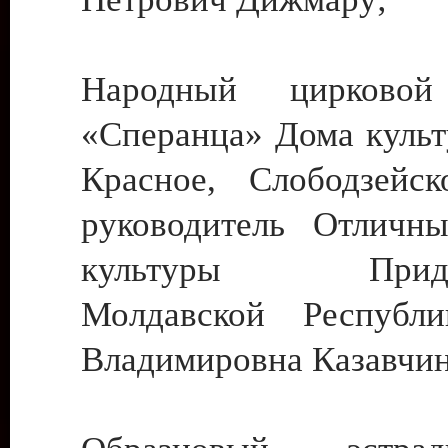
Народный цирковой
«Сперанца» Дома культ
Красное, Слободзейск
руководитель Отличн
культуры Придне
Молдавской Республ
Владимировна Казавчин