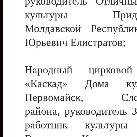
руководитель Отличн
культуры Придне
Молдавской Республи
Юрьевич Елистратов;
Народный цирковой
«Каскад» Дома ку
Первомайск, Слобо
района, руководитель 
работник культуры