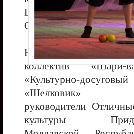
Бендеры , руководител
Светлана Георгиевна
Народный цирковой
коллектив «Шари
«Культурно-досуго
«Шелковик» г.
руководители Отличны
культуры Придне
Молдавской Респуб