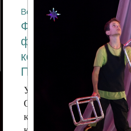
Все отчеты
Финал Республикан
фестиваля цирков
коллективов "Созв
Приднестровского 
Участники фестиваля:
Образцовый эстрадн
коллектив «Рове
культуры с. Протяга