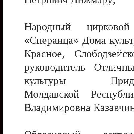
Народный цирковой
«Сперанца» Дома культ
Красное, Слободзейск
руководитель Отличн
культуры Придне
Молдавской Республ
Владимировна Казавчин