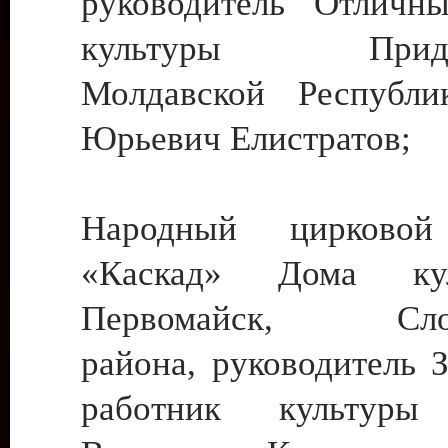
руководитель Отличн
культуры Придне
Молдавской Республи
Юрьевич Елистратов;
Народный цирковой
«Каскад» Дома ку
Первомайск, Слобо
района, руководитель 
работник культуры