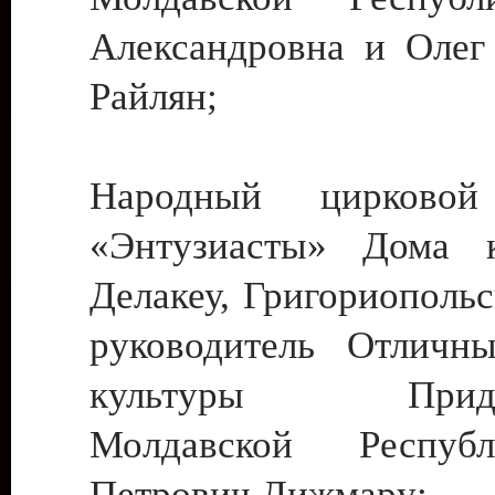
Александровна и Олег
Райлян;
Народный цирковой
«Энтузиасты» Дома к
Делакеу, Григориопольс
руководитель Отличн
культуры Придне
Молдавской Респуб
Петрович Дижмару;