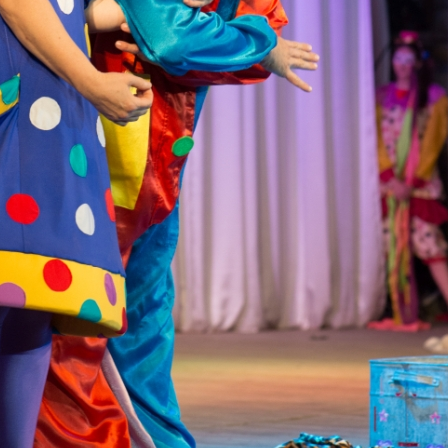
канского фестиваля
тивов "Созвездие
о цирка"
ковой коллектив «Ровесник» Дом культуры с.
 руководитель Рогожинер Светлана Георгиевна
ский коллектив «Шари-вари» МУ «Культурно-
» г.Бендеры, руководители Отличные работники
Молдавской Республики Алёна Александровна и
тив «Энтузиасты» Дома культуры с. Делакеу,
а, руководитель Отличный работник культуры
й Республики Пётр Петрович Дижмару;
ив «Сперанца» Дома культуры посёлка Красное,