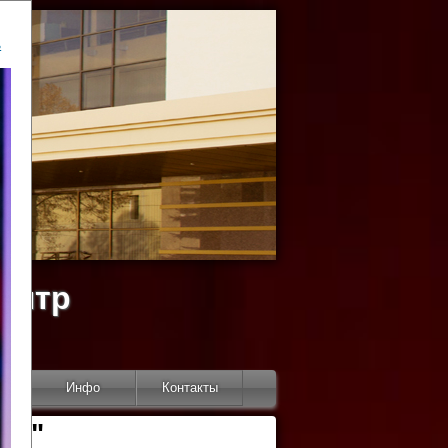
ь
ентр
тор
Инфо
Контакты
КИ"