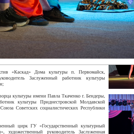
 руководитель Отличный работник культуры
вской Республики Анжела Владимировна
ой коллектив «Алегро» Дома детско –юношеского
бодзейского района, руководитель Хачатурян Юрий
ектив «Радуга» Городской дворец культуры г.
Отличный работник культуры Приднестровской
олай Юрьевич Елистратов;
ктив «Каскад» Дома культуры п. Первомайск,
руководитель Заслуженный работник культуры
н;
рца культуры имени Павла Ткаченко г. Бендеры,
ботник культуры Приднестровской Молдавской
 Союза Советских социалистических Республики
твенный цирк ГУ «Государственный культурный
», художественный руководитель Заслуженная