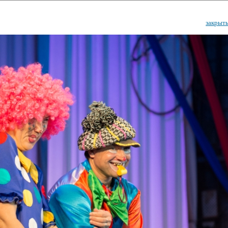
закрыт
ударственный культурный ц
Дворец Республики
ктивы
Новости
Афиша
Арт-монитор
Арт-прожек
ЧЕТЫ ГКЦ "ДВОРЕЦ РЕСПУБЛИ