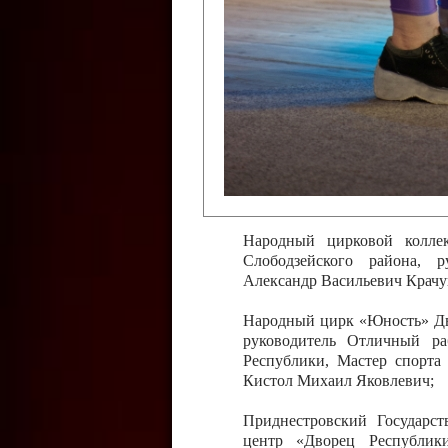
Слободзейского района,
Приднестровской Молда
Казавчинская;
Образцовый эстрадно-цирков
творчества с. Чобручи, Сло
Владимирович;
Образцовый цирковой колл
Тирасполь, руководитель 
Молдавской Республики Ник
Народный цирковой колле
Слободзейского района, 
Александр Васильевич Крачу
Народный цирк «Юность» Дво
руководитель Отличный ра
Республики, Мастер спорта
Кистол Михаил Яковлевич;
Приднестровский Государс
центр «Дворец Республики