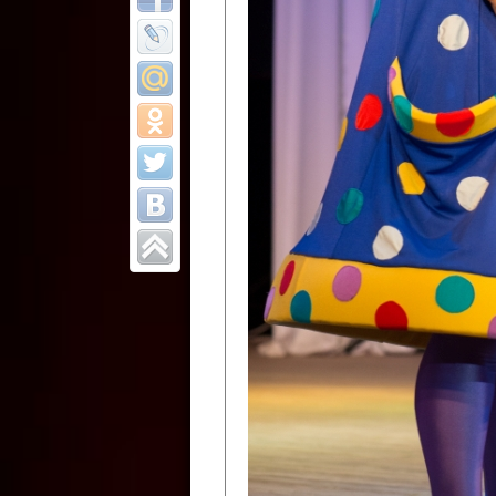
Все отчеты
Финал Республи
цирковых коллек
Приднестровског
Участники фестиваля:
Образцовый эстрадно-цир
Протягайловка, г. Бендеры ,
Народный цирковой клоун
досуговый центр «Шелковик
культуры Приднестровской 
Олег Степанович Райлян;
Народный цирковой коллек
Григориопольского район
Приднестровской Молдавско
Народный цирковой коллект