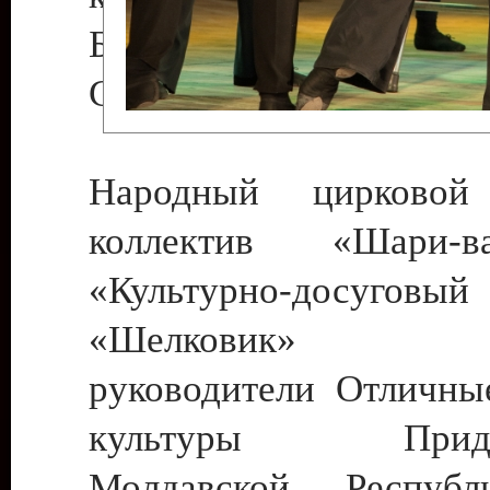
Бендеры , руководител
Светлана Георгиевна
Народный цирковой
коллектив «Шари
«Культурно-досуго
«Шелковик» г.
руководители Отличны
культуры Придне
Молдавской Респуб