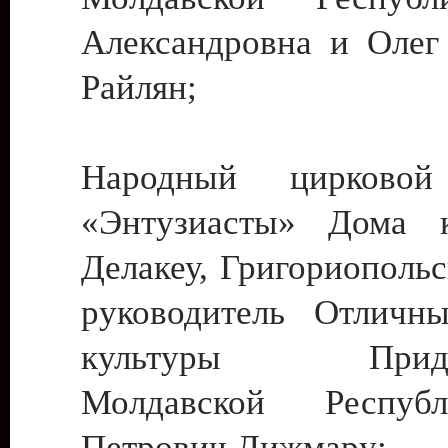
Александровна и Олег
Райлян;
Народный цирковой
«Энтузиасты» Дома к
Делакеу, Григориопольс
руководитель Отличн
культуры Придне
Молдавской Респуб
Петрович Дижмару;