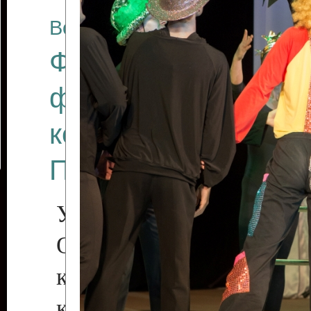
Все отчеты
Финал Республикан
фестиваля цирков
коллективов "Созв
Приднестровского 
Участники фестиваля:
Образцовый эстрадн
коллектив «Рове
культуры с. Протяга