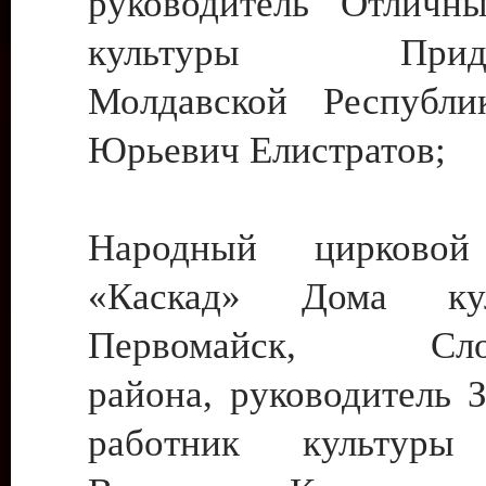
руководитель Отличн
культуры Придне
Молдавской Республи
Юрьевич Елистратов;
Народный цирковой
«Каскад» Дома ку
Первомайск, Слобо
района, руководитель 
работник культуры