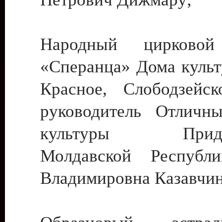
Народный цирковой
«Сперанца» Дома культ
Красное, Слободзейск
руководитель Отличн
культуры Придне
Молдавской Республ
Владимировна Казавчин