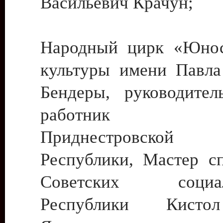
Васильевич Крачун;
Народный цирк «Юнос
культуры имени Павла 
Бендеры, руководите
работник ку
Приднестровской М
Республики, Мастер с
Советских социали
Республики Кист