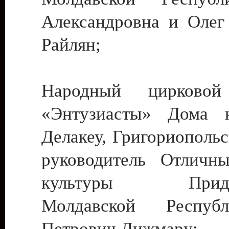
Александровна и Олег
Райлян;
Народный цирковой
«Энтузиасты» Дома к
Делакеу, Григориопольс
руководитель Отличн
культуры Придне
Молдавской Респуб
Петрович Дижмару;