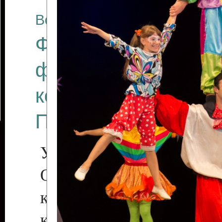
Все отчеты
Финал Республикан
фестиваля цирков
коллективов "Созв
Приднестровского 
Участники фестиваля:
Образцовый эстрадн
коллектив «Рове
культуры с. Протяга