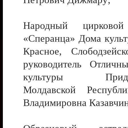
Народный цирковой
«Сперанца» Дома культ
Красное, Слободзейск
руководитель Отличн
культуры Придне
Молдавской Республ
Владимировна Казавчин