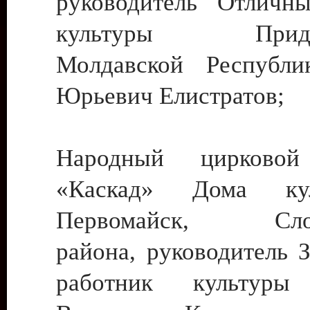
руководитель Отличн
культуры Придне
Молдавской Республи
Юрьевич Елистратов;
Народный цирковой
«Каскад» Дома ку
Первомайск, Слобо
района, руководитель 
работник культуры