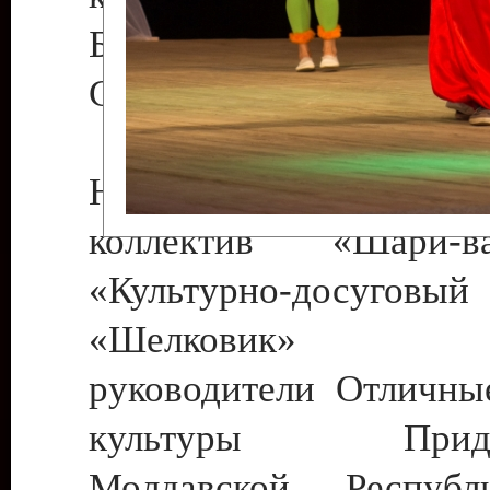
Бендеры , руководител
Светлана Георгиевна
Народный цирковой
коллектив «Шари
«Культурно-досуго
«Шелковик» г.
руководители Отличны
культуры Придне
Молдавской Респуб