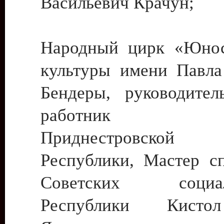
Васильевич Крачун;
Народный цирк «Юнос
культуры имени Павла 
Бендеры, руководите
работник ку
Приднестровской М
Республики, Мастер с
Советских социали
Республики Кист