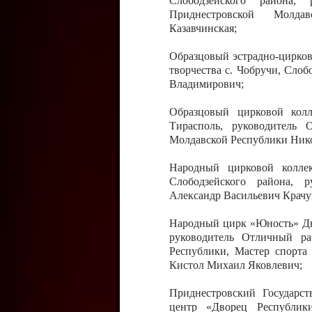
Слободзейского района,
Приднестровской Молда
Казавчинская;
Образцовый эстрадно-цирков
творчества с. Чобручи, Сло
Владимирович;
Образцовый цирковой колл
Тирасполь, руководитель 
Молдавской Республики Ник
Народный цирковой колле
Слободзейского района, 
Александр Васильевич Крачу
Народный цирк «Юность» Дво
руководитель Отличный ра
Республики, Мастер спорта
Кистол Михаил Яковлевич;
Приднестровский Государс
центр «Дворец Республики