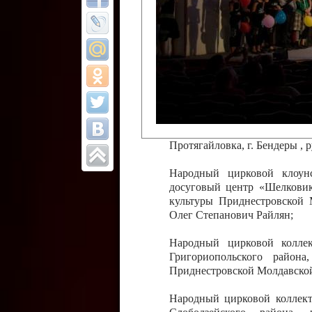
Все отчеты
Финал Республи
цирковых коллек
Приднестровског
Участники фестиваля:
Образцовый эстрадно-цир
Протягайловка, г. Бендеры ,
Народный цирковой клоун
досуговый центр «Шелковик
культуры Приднестровской 
Олег Степанович Райлян;
Народный цирковой коллек
Григориопольского район
Приднестровской Молдавско
Народный цирковой коллект