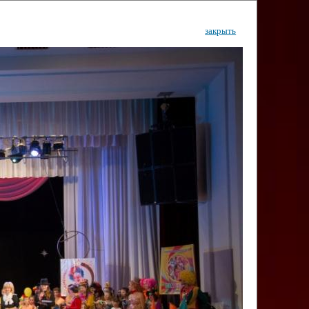
закрыть
ентр
тор
Инфо
Контакты
КИ"