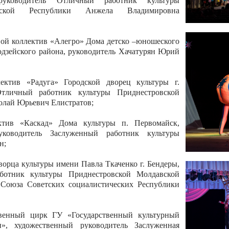
 руководитель Отличный работник культуры
вской Республики Анжела Владимировна
ой коллектив «Алегро» Дома детско –юношеского
бодзейского района, руководитель Хачатурян Юрий
ектив «Радуга» Городской дворец культуры г.
Отличный работник культуры Приднестровской
олай Юрьевич Елистратов;
ктив «Каскад» Дома культуры п. Первомайск,
руководитель Заслуженный работник культуры
н;
рца культуры имени Павла Ткаченко г. Бендеры,
ботник культуры Приднестровской Молдавской
 Союза Советских социалистических Республики
твенный цирк ГУ «Государственный культурный
», художественный руководитель Заслуженная