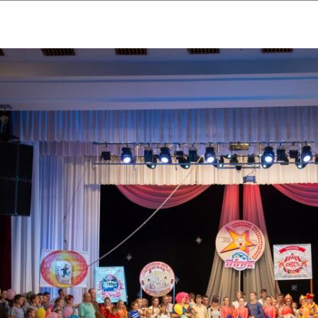
ударственный культурный ц
Дворец Республики
ктивы
Новости
Афиша
Арт-монитор
Арт-прожек
ЧЕТЫ ГКЦ "ДВОРЕЦ РЕСПУБЛИ