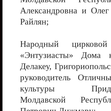
Александровна и Олег
Райлян;
Народный цирковой
«Энтузиасты» Дома к
Делакеу, Григориопольс
руководитель Отличн
культуры Придне
Молдавской Респуб
Петрович Дижмару;