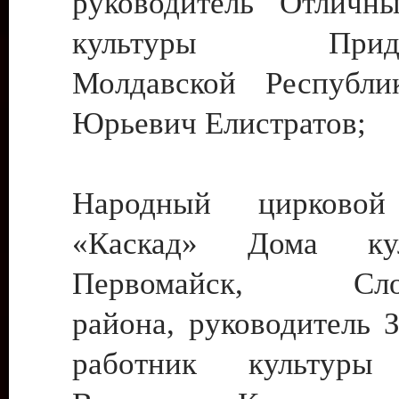
руководитель Отличн
культуры Придне
Молдавской Республи
Юрьевич Елистратов;
Народный цирковой
«Каскад» Дома ку
Первомайск, Слобо
района, руководитель 
работник культуры