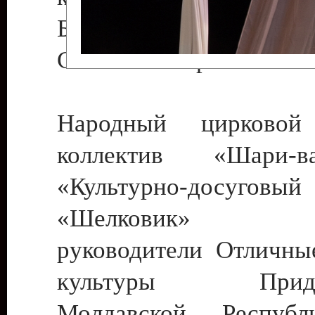
Бендеры , руководител
Светлана Георгиевна
Народный цирковой
коллектив «Шари
«Культурно-досуго
«Шелковик» г.
руководители Отличны
культуры Придне
Молдавской Респуб