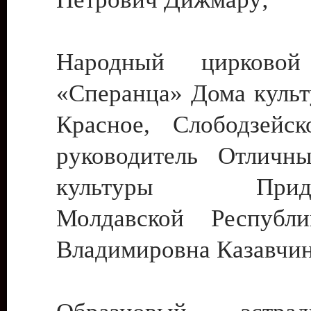
Народный цирковой
«Сперанца» Дома культ
Красное, Слободзейск
руководитель Отличн
культуры Придне
Молдавской Республ
Владимировна Казавчин