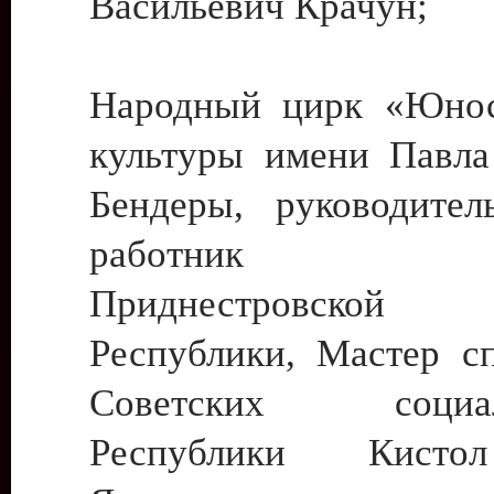
Васильевич Крачун;
Народный цирк «Юнос
культуры имени Павла 
Бендеры, руководите
работник ку
Приднестровской М
Республики, Мастер с
Советских социали
Республики Кист