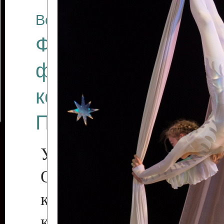
Все отчеты
Финал Республикан
фестиваля цирков
коллективов "Созв
Приднестровского 
Участники фестиваля:
Образцовый эстрадн
коллектив «Рове
культуры с. Протяга