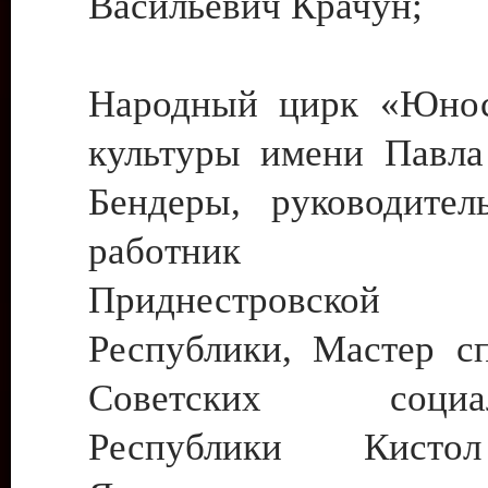
Васильевич Крачун;
Народный цирк «Юнос
культуры имени Павла 
Бендеры, руководите
работник ку
Приднестровской М
Республики, Мастер с
Советских социали
Республики Кист