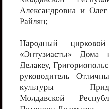
Александровна и Олег
Райлян;
Народный цирковой
«Энтузиасты» Дома к
Делакеу, Григориопольс
руководитель Отличн
культуры Придне
Молдавской Респуб
Петрович Дижмару;