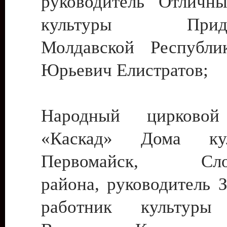
руководитель Отличн
культуры Придне
Молдавской Республи
Юрьевич Елистратов;
Народный цирковой
«Каскад» Дома ку
Первомайск, Слобо
района, руководитель 
работник культуры