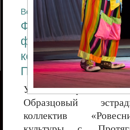
Все отчеты
Финал Республикан
фестиваля цирков
коллективов "Созв
Приднестровского 
Участники фестиваля:
Образцовый эстрадн
коллектив «Рове
культуры с. Протяга