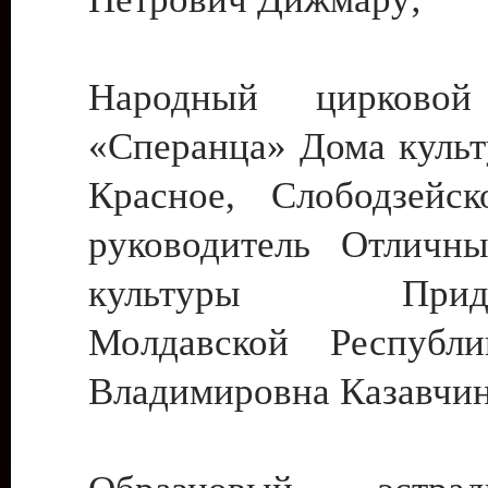
Народный цирковой
«Сперанца» Дома культ
Красное, Слободзейск
руководитель Отличн
культуры Придне
Молдавской Республ
Владимировна Казавчин